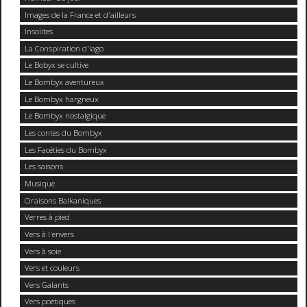
Images de la France et d'ailleurs
Insolites
La Conspiration d'Iago
Le Bobyx se cultive
Le Bombyx aventureux
Le Bombyx hargneux
Le Bombyx nostalgique
Les contes du Bombyx
Les Facéties du Bombyx
Les saisons
Musique
Oraisons Balkaniques
Verres à pied
Vers à l'envers
Vers à soie
Vers et couleurs
Vers Galants
Vers poétiques