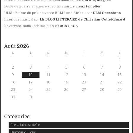
sur
Drôle de guerre et guerre spectacle
Le vieux templier
sur
ULM : Baisse du prix de vente BRM Land Africa...
ULM Occasions
sur
Interlude musical
LE BLOG LITTÉRAIRE de Christian Cottet-Emard
sur
Reverrons-nous l'été 2003 ?
CICATRICE
Août 2026
D
L
M
M
J
V
S
1
2
3
4
5
6
7
8
9
10
11
12
13
14
15
16
17
18
19
20
21
22
23
24
25
26
27
28
29
30
31
Catégories
File la laine se défile
Humeur du jour