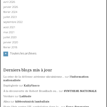
avril 2026
janvier 2026
février 2024
juillet 2023
septembre 2022
août 2021
mai 2021
juillet 2020
janvier 2020
février 2018
Toutes les archives
Derniers blogs mis à jour
sur
La crise de la défense aérienne ukrainienne...
l'information
nationaliste
sur
Espièglerie
KallyVasco
sur
À la découverte de Robert Brasillach ou...
SYNTHESE NATIONALE
sur
Verdure
Latitude
sur
Alisa
kibboutznick lamballais
sur
Etats-Unis contre UE: capitulation dans la...
Euro-Synergies