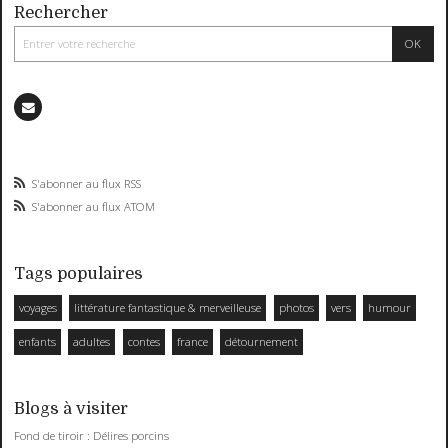
Rechercher
S'abonner au flux RSS
S'abonner au flux ATOM
Tags populaires
voyages
littérature fantastique & merveilleuse
photos
vers
humour
enfants
adultes
contes
france
détournement
Blogs à visiter
Fond de tiroir : Délires porcins