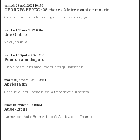
samedi 28
août 2021
10h50
GEORGES PEREC : 25 choses à faire avant de mourir
C'est comme un cliché photographique, statique, figé,...
vendredi 21
mai 2021
09h25
Une Ombre
Voici. Je suis là.
vendredi 10
juillet 2020
11h13
Pour un ami disparu
Il n'y a pas que les amours défuntes qui laissent le...
mardi 21
janvier 2020
20h34
Après la fin
Chaque jour qui passe laisse la trace de ce qui ne sera...
lundi 12
février 2018
19h51
Aube-Etoile
Larmes de l'Aube Brume de rosée Au delà d'un Champ...