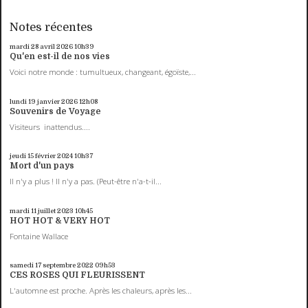
Notes récentes
mardi 28
avril 2026
10h39
Qu'en est-il de nos vies
Voici notre monde : tumultueux, changeant, égoïste,...
lundi 19
janvier 2026
12h08
Souvenirs de Voyage
Visiteurs inattendus....
jeudi 15
février 2024
10h37
Mort d'un pays
Il n'y a plus ! Il n'y a pas. (Peut-être n'a-t-il...
mardi 11
juillet 2023
10h45
HOT HOT & VERY HOT
Fontaine Wallace
samedi 17
septembre 2022
09h53
CES ROSES QUI FLEURISSENT
L'automne est proche. Après les chaleurs, après les...