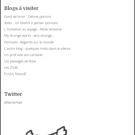
Blogs à visiter
Fond de tiroir : Délires porcins
Solko : Un Maître à penser lyonnais
L'Invitation au voyage : Petite tentative
My Strange world : very strange...
Portraits : Regards sur le monde
L'autre blog : quelques mots dans le silence
Un prof vide son cartable
Les passages de Rosa
Les Zrofs
Στηλη ΑλατοΣ
Twitter
@NerielAdel