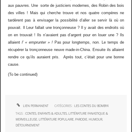
aux pauvres. Une sorte de justiciers modernes, des Robin des bois
des villes ! Mais qui cherche trouve et nos quatre compères ne
tardèrent pas à envisager la possibilité d’aller se servir là où on
pouvait. Il Leur fallait une tronçonneuse ? Il y avait des endroits où
on en trouvait ! Ils n’avaient pas d’argent pour en louer une ? Ils
allaient
l’ « emprunter » !
Pas pour longtemps, non. Le temps de
récupérer la tronçonneuse neuve made-in-China. Ensuite ils allaient
rendre ce qu’ils auraient pris. Après tout, c’était pour une bonne
cause.
(To be continued)
LIEN PERMANENT
CATÉGORIES :
LES CONTES DU BOMBYX
TAGS :
CONTES
,
ENFANTS & ADULTES
,
LITTÉRATURE FANASTIQUE &
MERVEILLEUSE
,
LITTÉRATURE POPULAIRE
,
PARODIE
,
HUMOUR
,
DÉTOURNEMENT