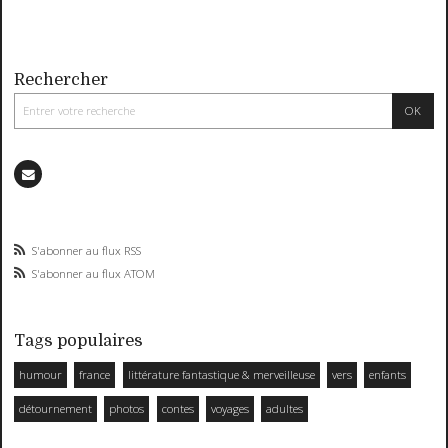
Rechercher
S'abonner au flux RSS
S'abonner au flux ATOM
Tags populaires
humour
france
littérature fantastique & merveilleuse
vers
enfants
détournement
photos
contes
voyages
adultes