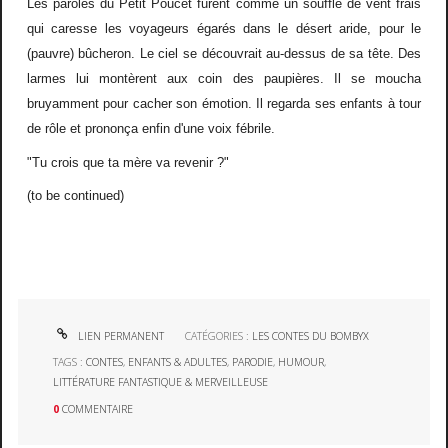
Les paroles du Petit Poucet furent comme un souffle de vent frais
qui caresse les voyageurs égarés dans le désert aride, pour le
(pauvre) bûcheron. Le ciel se découvrait au-dessus de sa tête. Des
larmes lui montèrent aux coin des paupières. Il se moucha
bruyamment pour cacher son émotion. Il regarda ses enfants à tour
de rôle et prononça enfin d'une voix fébrile.
"Tu crois que ta mère va revenir ?"
(to be continued)
LIEN PERMANENT
CATÉGORIES :
LES CONTES DU BOMBYX
TAGS :
CONTES
,
ENFANTS & ADULTES
,
PARODIE
,
HUMOUR
,
LITTÉRATURE FANTASTIQUE & MERVEILLEUSE
0
COMMENTAIRE