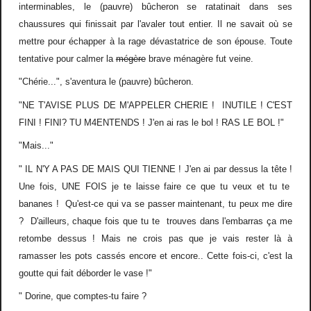
interminables, le (pauvre) bûcheron se ratatinait dans ses
chaussures qui finissait par l'avaler tout entier. Il ne savait où se
mettre pour échapper à la rage dévastatrice de son épouse. Toute
tentative pour calmer la
mégère
brave ménagère fut veine.
"Chérie...", s'aventura le (pauvre) bûcheron.
"NE T'AVISE PLUS DE M'APPELER CHERIE ! INUTILE ! C'EST
FINI ! FINI? TU M4ENTENDS ! J'en ai ras le bol ! RAS LE BOL !"
"Mais..."
" IL N'Y A PAS DE MAIS QUI TIENNE ! J'en ai par dessus la tête !
Une fois, UNE FOIS je te laisse faire ce que tu veux et tu te
bananes ! Qu'est-ce qui va se passer maintenant, tu peux me dire
? D'ailleurs, chaque fois que tu te trouves dans l'embarras ça me
retombe dessus ! Mais ne crois pas que je vais rester là à
ramasser les pots cassés encore et encore.. Cette fois-ci, c'est la
goutte qui fait déborder le vase !"
" Dorine, que comptes-tu faire ?