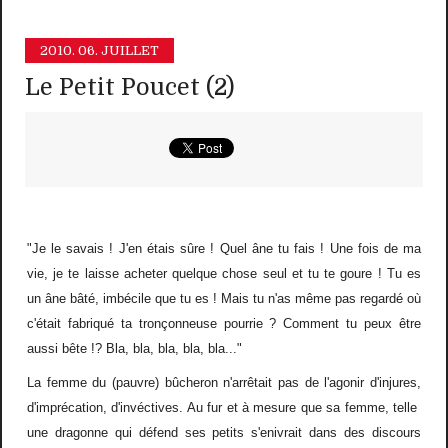
2010.
06. JUILLET
Le Petit Poucet (2)
"Je le savais ! J'en étais sûre ! Quel âne tu fais ! Une fois de ma
vie, je te laisse acheter quelque chose seul et tu te goure ! Tu es
un âne bâté, imbécile que tu es ! Mais tu n'as même pas regardé où
c'était fabriqué ta tronçonneuse pourrie ? Comment tu peux être
aussi bête !? Bla, bla, bla, bla, bla..."
La femme du (pauvre) bûcheron n'arrêtait pas de l'agonir d'injures,
d'imprécation, d'invéctives. Au fur et à mesure que sa femme, telle
une dragonne qui défend ses petits s'enivrait dans des discours