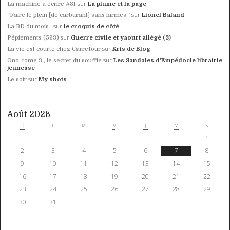
sur
La machine à écrire #31
La plume et la page
sur
”Faire le plein [de carburant] sans larmes.”
Lionel Baland
sur
La BD du mois :
le croquis de côté
sur
Pépiements (593)
Guerre civile et yaourt allégé (3)
sur
La vie est courte chez Carrefour
Kris de Blog
sur
Ono, tome 3 , le secret du souffle
Les Sandales d'Empédocle librairie
jeunesse
sur
Le soir
My shots
Août 2026
D
L
M
M
J
V
S
1
2
3
4
5
6
7
8
9
10
11
12
13
14
15
16
17
18
19
20
21
22
23
24
25
26
27
28
29
30
31