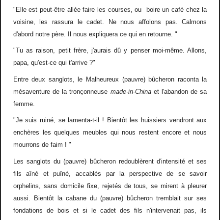
"Elle est peut-être allée faire les courses, ou boire un café chez la
voisine, les rassura le cadet. Ne nous affolons pas. Calmons
d'abord notre père. Il nous expliquera ce qui en retourne. "
"Tu as raison, petit frère, j'aurais dû y penser moi-même. Allons,
papa, qu'est-ce qui t'arrive ?"
Entre deux sanglots, le Malheureux (pauvre) bûcheron raconta la
mésaventure de la tronçonneuse
made-in-China
et l'abandon de sa
femme.
"Je suis ruiné, se lamenta-t-il ! Bientôt les huissiers vendront aux
enchères les quelques meubles qui nous restent encore et nous
mourrons de faim ! "
Les sanglots du (pauvre) bûcheron redoublèrent d'intensité et ses
fils aîné et puîné, accablés par la perspective de se savoir
orphelins, sans domicile fixe, rejetés de tous, se mirent à pleurer
aussi. Bientôt la cabane du (pauvre) bûcheron tremblait sur ses
fondations de bois et si le cadet des fils n'intervenait pas, ils