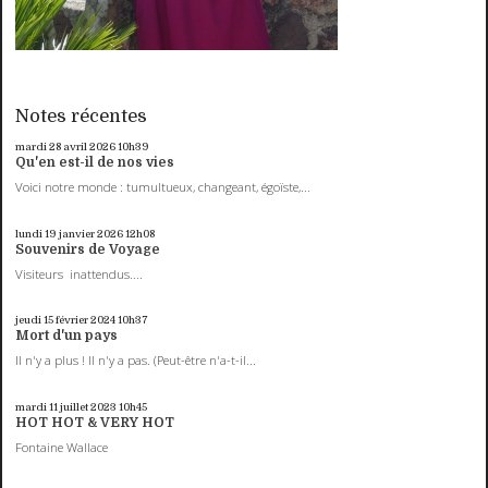
Notes récentes
mardi 28
avril 2026
10h39
Qu'en est-il de nos vies
Voici notre monde : tumultueux, changeant, égoïste,...
lundi 19
janvier 2026
12h08
Souvenirs de Voyage
Visiteurs inattendus....
jeudi 15
février 2024
10h37
Mort d'un pays
Il n'y a plus ! Il n'y a pas. (Peut-être n'a-t-il...
mardi 11
juillet 2023
10h45
HOT HOT & VERY HOT
Fontaine Wallace