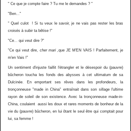
" Ce que je compte faire ? Tu me le demandes ? "
"Ben..."
" Quel culot ! Si tu veux le savoir, je ne vais pas rester les bras
croisés à subir ta bêtise !"
"Ce... qui veut dire ?"
"Ce qui veut dire,
cher mari ,
que JE M'EN VAIS ! Parfaitement, je
m'en Vais !"
Un sentiment d'injuste faillit l'étrangler et le désespoir du (pauvre)
bûcheron toucha les fonds des abysses à cet ultimatum de sa
Dulcinée. En emportant ses rêves dans les profondeurs, la
tronçonneuse "made in China" entraînait dans son sillage l'ultime
rayon de soleil de son existence. Avec la tronçonneuse made-in-
China, coulaient aussi les doux et rares moments de bonheur de la
vie du (pauvre) bûcheron, en lui ôtant le seul être qui comptait pour
lui, sa femme !