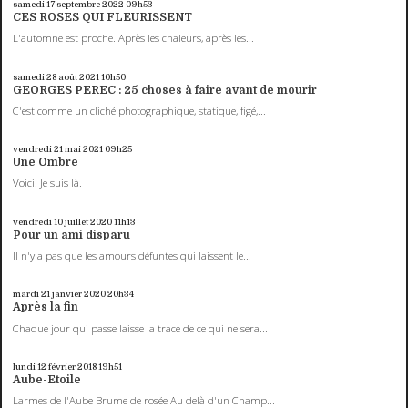
samedi 17
septembre 2022
09h53
CES ROSES QUI FLEURISSENT
L'automne est proche. Après les chaleurs, après les...
samedi 28
août 2021
10h50
GEORGES PEREC : 25 choses à faire avant de mourir
C'est comme un cliché photographique, statique, figé,...
vendredi 21
mai 2021
09h25
Une Ombre
Voici. Je suis là.
vendredi 10
juillet 2020
11h13
Pour un ami disparu
Il n'y a pas que les amours défuntes qui laissent le...
mardi 21
janvier 2020
20h34
Après la fin
Chaque jour qui passe laisse la trace de ce qui ne sera...
lundi 12
février 2018
19h51
Aube-Etoile
Larmes de l'Aube Brume de rosée Au delà d'un Champ...