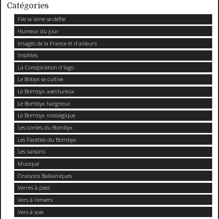
Catégories
File la laine se défile
Humeur du jour
Images de la France et d'ailleurs
Insolites
La Conspiration d'Iago
Le Bobyx se cultive
Le Bombyx aventureux
Le Bombyx hargneux
Le Bombyx nostalgique
Les contes du Bombyx
Les Facéties du Bombyx
Les saisons
Musique
Oraisons Balkaniques
Verres à pied
Vers à l'envers
Vers à soie