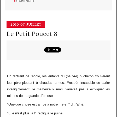
0
COMMENTAIRE
2010.
07. JUILLET
Le Petit Poucet 3
En rentrant de l'école, les enfants du (pauvre) bûcheron trouvèrent
leur père pleurant à chaudes larmes. Prostré, incapable de parler
intelligiblement, le malheureux mari n'arrivait pas à expliquer les
raisons de sa grande détresse.
"Quelque chose est arrivé à notre mère !" dit l'aîné.
"Elle n'est plus là !" répliqua le puîné.