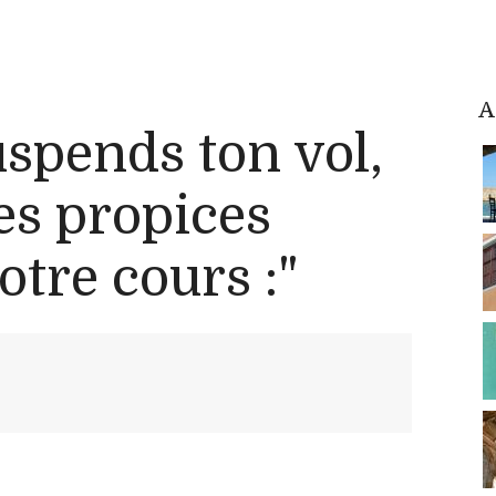
A
uspends ton vol,
es propices
tre cours :"