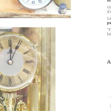
éc
Un
d’
La
p
”F
la
A