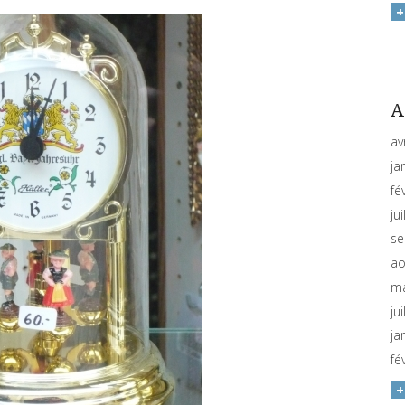
A
av
ja
fé
ju
se
ao
ma
ju
ja
fé