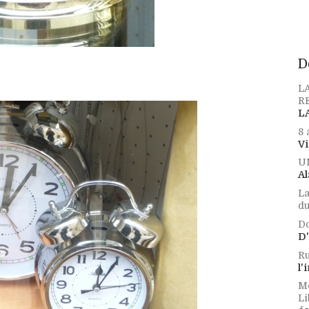
D
L
RE
L
8 
Vi
U
Al
La
du.
Do
D'
Ru
l'
Me
Li