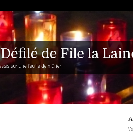
Défilé de File la Lain
assis sur une feuille de mûrier
À
Ve