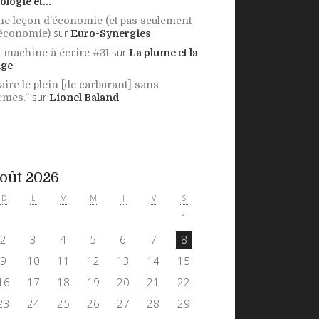
ologie et...
e leçon d’économie (et pas seulement
sur
économie)
Euro-Synergies
sur
 machine à écrire #31
La plume et la
age
aire le plein [de carburant] sans
sur
rmes.”
Lionel Baland
oût 2026
D
L
M
M
J
V
S
1
2
3
4
5
6
7
8
9
10
11
12
13
14
15
16
17
18
19
20
21
22
23
24
25
26
27
28
29