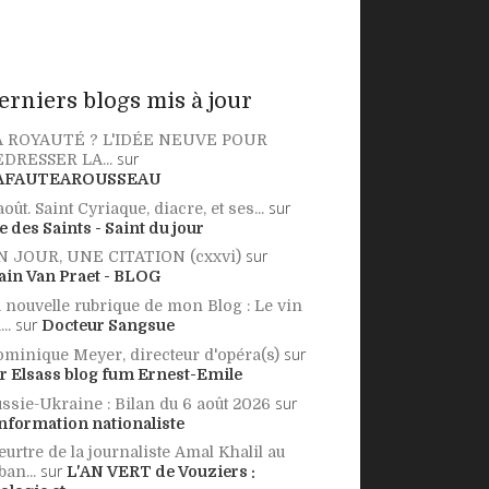
erniers blogs mis à jour
A ROYAUTÉ ? L'IDÉE NEUVE POUR
sur
DRESSER LA...
AFAUTEAROUSSEAU
sur
août. Saint Cyriaque, diacre, et ses...
e des Saints - Saint du jour
sur
N JOUR, UNE CITATION (cxxvi)
ain Van Praet - BLOG
 nouvelle rubrique de mon Blog : Le vin
sur
..
Docteur Sangsue
sur
minique Meyer, directeur d'opéra(s)
r Elsass blog fum Ernest-Emile
sur
ssie-Ukraine : Bilan du 6 août 2026
information nationaliste
urtre de la journaliste Amal Khalil au
sur
ban...
L'AN VERT de Vouziers :