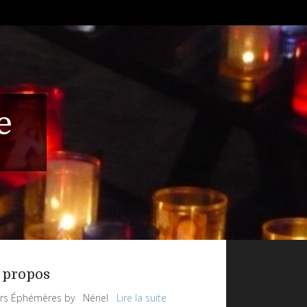
e
 propos
rs Éphémères by Nériel
Lire la suite