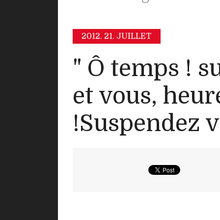
2012.
21. JUILLET
" Ô temps ! s
et vous, heur
!Suspendez vo