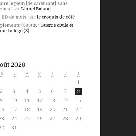
aire le plein [de carburant] sans
sur
rmes.”
Lionel Baland
sur
 BD du mois :
le croquis de côté
sur
piements (593)
Guerre civile et
ourt allégé (3)
oût 2026
D
L
M
M
J
V
S
1
2
3
4
5
6
7
8
9
10
11
12
13
14
15
16
17
18
19
20
21
22
23
24
25
26
27
28
29
30
31