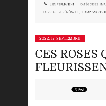
LIEN PERMANENT
CATÉGORIES :
IMA
TAGS :
ARBRE VÉNÉRABLE
,
CHAMPIGNONS
,
I
2022.
17. SEPTEMBRE
CES ROSES 
FLEURISSE