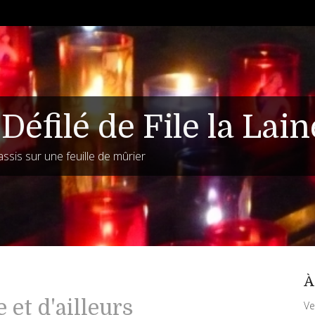
Défilé de File la Lain
assis sur une feuille de mûrier
À
 et d'ailleurs
Ve