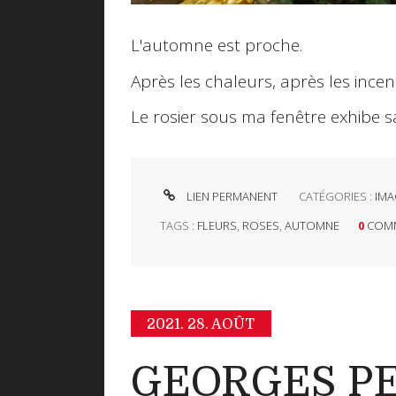
L'automne est proche.
Après les chaleurs, après les incen
Le rosier sous ma fenêtre exhibe sa
LIEN PERMANENT
CATÉGORIES :
IMA
TAGS :
FLEURS
,
ROSES
,
AUTOMNE
0
COMM
2021.
28. AOÛT
GEORGES PER