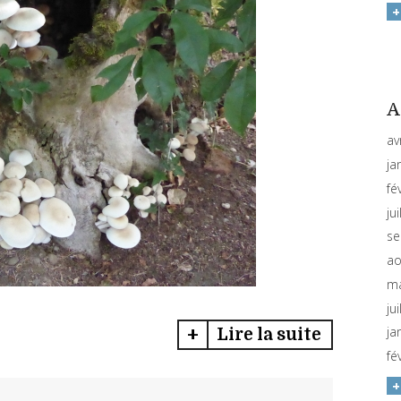
A
av
ja
fé
ju
se
ao
ma
ju
ja
Lire la suite
fé