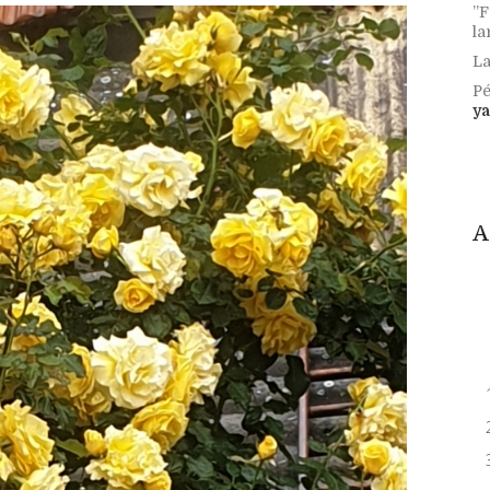
”F
la
La
Pé
ya
A