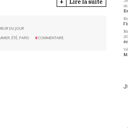
Je
Lire la suite
mi
E
Ru
l'
EUR DU JOUR
Nu
2
MMER
,
ÉTÉ
,
PARIS
0
COMMENTAIRE
éc
Vé
M
J