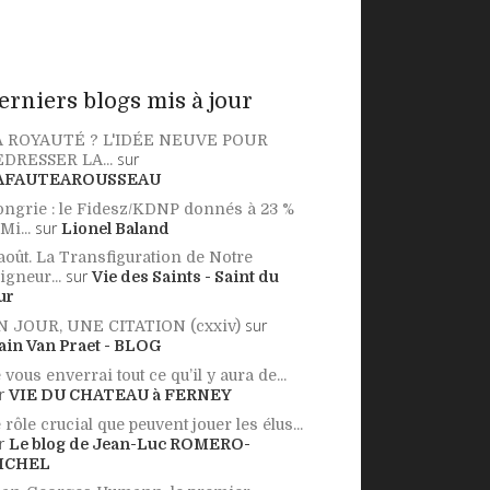
erniers blogs mis à jour
A ROYAUTÉ ? L'IDÉE NEUVE POUR
sur
DRESSER LA...
AFAUTEAROUSSEAU
ngrie : le Fidesz/KDNP donnés à 23 %
sur
 Mi...
Lionel Baland
août. La Transfiguration de Notre
sur
igneur...
Vie des Saints - Saint du
ur
sur
N JOUR, UNE CITATION (cxxiv)
ain Van Praet - BLOG
 vous enverrai tout ce qu’il y aura de...
r
VIE DU CHATEAU à FERNEY
 rôle crucial que peuvent jouer les élus...
r
Le blog de Jean-Luc ROMERO-
ICHEL