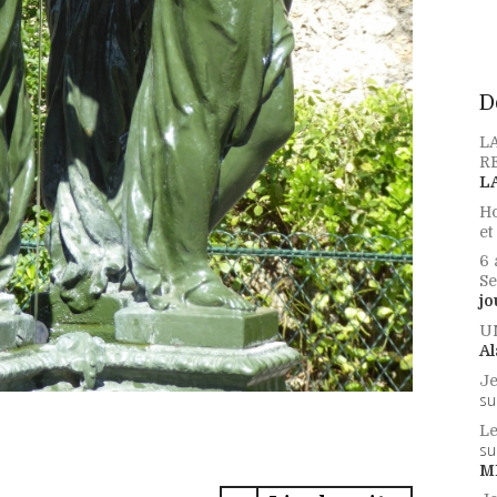
D
L
RE
L
Ho
et
6 
Se
jo
U
Al
Je
su
Le
su
M