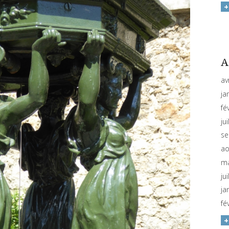
A
av
ja
fé
ju
se
ao
ma
ju
ja
fé