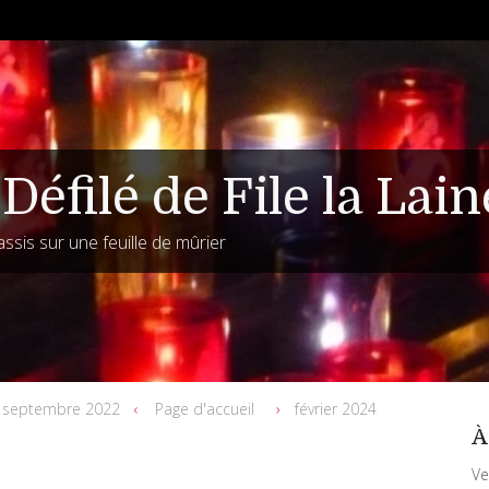
Défilé de File la Lain
assis sur une feuille de mûrier
septembre 2022
Page d'accueil
février 2024
À
Ve