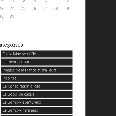
16
17
18
19
20
21
22
23
24
25
26
27
28
29
30
31
atégories
File la laine se défile
Humeur du jour
Images de la France et d'ailleurs
Insolites
La Conspiration d'Iago
Le Bobyx se cultive
Le Bombyx aventureux
Le Bombyx hargneux