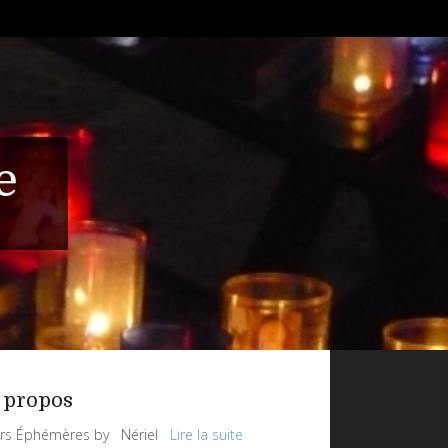
e
 propos
rs Éphémères by Nériel
Lire la suite