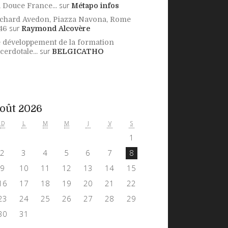
sur
 Douce France...
Métapo infos
chard Avedon, Piazza Navona, Rome
sur
46
Raymond Alcovère
 développement de la formation
sur
cerdotale...
BELGICATHO
oût 2026
D
L
M
M
J
V
S
1
2
3
4
5
6
7
8
9
10
11
12
13
14
15
16
17
18
19
20
21
22
23
24
25
26
27
28
29
30
31