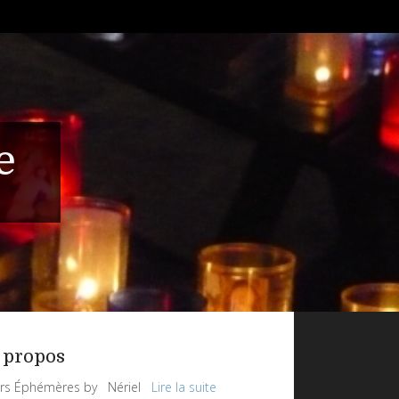
e
 propos
rs Éphémères by Nériel
Lire la suite