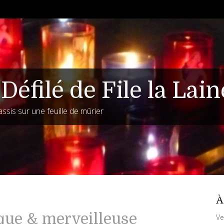
Défilé de File la Lain
assis sur une feuille de mûrier
À
ique & merveilleuse
Ve