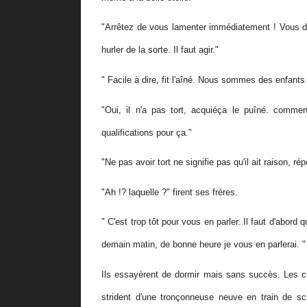
"Arrêtez de vous lamenter immédiatement ! Vous dev
hurler de la sorte. Il faut agir."
" Facile à dire, fit l'aîné. Nous sommes des enfants
"Oui, il n'a pas tort, acquiéça le puîné. commen
qualifications pour ça."
"Ne pas avoir tort ne signifie pas qu'il ait raison, ré
"Ah !? laquelle ?" firent ses frères.
" C'est trop tôt pour vous en parler. Il faut d'abord 
demain matin, de bonne heure je vous en parlerai. "
Ils essayèrent de dormir mais sans succès. Les cris
strident d'une tronçonneuse neuve en train de sci