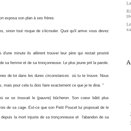
La
Ri
19
ron exposa son plan à ses frères.
Le
sa
s, sinon tout risque de s'écrouler. Quoi qu'il arrive vous devez
d'une minute ils allèrent trouver leur père qui restait prostré
A
e de sa femme et de sa tronçonneuse. Le plus jeune prit la parole.
nes de toi dans les dures circonstances où tu te trouve. Nous
 mais pour cela tu dois faire exactement ce que je te dirai. "
 où se se trouvait le (pauvre) bûcheron. Son coeur bâtit plus
is de sa cage. Est-ce que son Petit Poucet lui proposait de le
bé depuis la mort injuste de sa tronçonneuse et l'abandon de sa