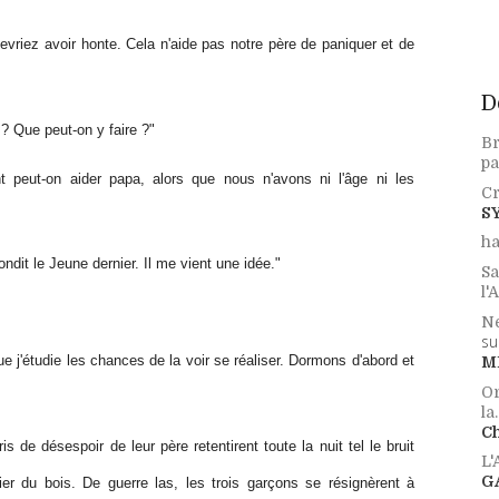
riez avoir honte. Cela n'aide pas notre père de paniquer et de
D
 ? Que peut-on y faire ?"
Br
pa
t peut-on aider papa, alors que nous n'avons ni l'âge ni les
Cr
S
ha
pondit le Jeune dernier. Il me vient une idée."
Sa
l'
Ne
su
que j'étudie les chances de la voir se réaliser. Dormons d'abord et
M
Or
la.
Ch
 de désespoir de leur père retentirent toute la nuit tel le bruit
L
G
er du bois. De guerre las, les trois garçons se résignèrent à