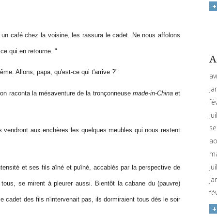
e un café chez la voisine, les rassura le cadet. Ne nous affolons
ce qui en retourne. "
A
ême. Allons, papa, qu'est-ce qui t'arrive ?"
av
ja
ron raconta la mésaventure de la tronçonneuse
made-in-China
et
fé
ju
se
iers vendront aux enchères les quelques meubles qui nous restent
ao
ma
ju
tensité et ses fils aîné et puîné, accablés par la perspective de
ja
e tous, se mirent à pleurer aussi. Bientôt la cabane du (pauvre)
fé
 cadet des fils n'intervenait pas, ils dormiraient tous dès le soir