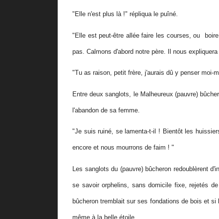
"Elle n'est plus là !" répliqua le puîné.
"Elle est peut-être allée faire les courses, ou boir
pas. Calmons d'abord notre père. Il nous expliquera 
"Tu as raison, petit frère, j'aurais dû y penser moi-m
Entre deux sanglots, le Malheureux (pauvre) bûche
l'abandon de sa femme.
"Je suis ruiné, se lamenta-t-il ! Bientôt les huiss
encore et nous mourrons de faim ! "
Les sanglots du (pauvre) bûcheron redoublèrent d'in
se savoir orphelins, sans domicile fixe, rejetés d
bûcheron tremblait sur ses fondations de bois et si le
même à la belle étoile.