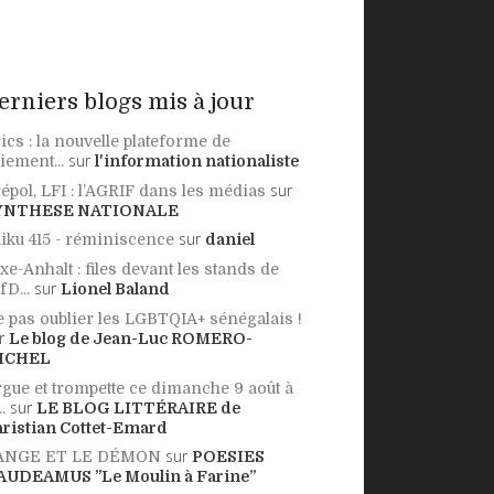
erniers blogs mis à jour
ics : la nouvelle plateforme de
sur
iement...
l'information nationaliste
sur
épol, LFI : l’AGRIF dans les médias
YNTHESE NATIONALE
sur
iku 415 - réminiscence
daniel
xe-Anhalt : files devant les stands de
sur
AfD...
Lionel Baland
 pas oublier les LGBTQIA+ sénégalais !
r
Le blog de Jean-Luc ROMERO-
ICHEL
gue et trompette ce dimanche 9 août à
sur
..
LE BLOG LITTÉRAIRE de
ristian Cottet-Emard
sur
'ANGE ET LE DÉMON
POESIES
AUDEAMUS ”Le Moulin à Farine”