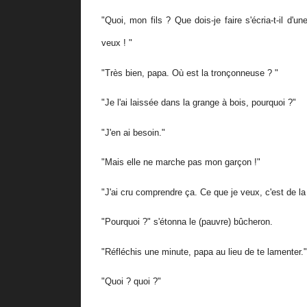
"Quoi, mon fils ? Que dois-je faire s'écria-t-il d'u
veux ! "
"Très bien, papa. Où est la tronçonneuse ? "
"Je l'ai laissée dans la grange à bois, pourquoi ?"
"J'en ai besoin."
"Mais elle ne marche pas mon garçon !"
"J'ai cru comprendre ça. Ce que je veux, c'est de la
"Pourquoi ?" s'étonna le (pauvre) bûcheron.
"Réfléchis une minute, papa au lieu de te lamenter."
"Quoi ? quoi ?"