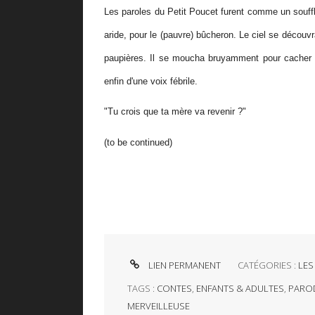
Les paroles du Petit Poucet furent comme un souffl
aride, pour le (pauvre) bûcheron. Le ciel se découv
paupières. Il se moucha bruyamment pour cacher s
enfin d'une voix fébrile.
"Tu crois que ta mère va revenir ?"
(to be continued)
LIEN PERMANENT
CATÉGORIES :
LES
TAGS :
CONTES
,
ENFANTS & ADULTES
,
PARO
MERVEILLEUSE