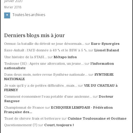
janvier 2020
février 2018
Toutes les archives
Derniers blogs mis à jour
sur
Ormuz: la bataille du détroit se joue désormais...
Euro-Synergies
sur
Saxe-Anhalt : l'AfD donnée à 43 % et le BSW à 5 %.
Lionel Baland
sur
Une histoire de la STASI...
Métapo infos
sur
Toulouse (31) : Après une altercation, un jeune...
l'information
nationaliste
sur
Dans deux mois, notre revue Synthèse nationale...
SYNTHESE
NATIONALE
sur
Je sais qu'il y a de petites difficultés , mais...
VIE DU CHATEAU à
FERNEY
sur
Comment économiser l’eau potable d’une ancienne...
Docteur
Sangsue
sur
Championnat de France
ECHIQUIER LEMPDAIS - Fédération
Française des...
sur
Toast de chèvre frais et betterave
Cuisine Toulousaine et Occitane
sur
Questionnement (7)
Court, toujours !