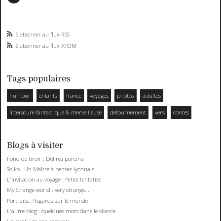
S'abonner au flux RSS
S'abonner au flux ATOM
Tags populaires
humour
enfants
france
voyages
photos
adultes
littérature fantastique & merveilleuse
détournement
vers
contes
Blogs à visiter
Fond de tiroir : Délires porcins
Solko : Un Maître à penser lyonnais
L'Invitation au voyage : Petite tentative
My Strange world : very strange...
Portraits : Regards sur le monde
L'autre blog : quelques mots dans le silence