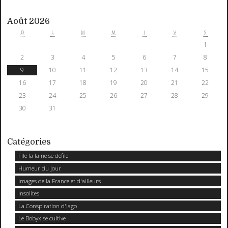
Août 2026
D
L
M
M
J
V
S
1
2
3
4
5
6
7
8
9
10
11
12
13
14
15
16
17
18
19
20
21
22
23
24
25
26
27
28
29
30
31
Catégories
File la laine se défile
Humeur du jour
Images de la France et d'ailleurs
Insolites
La Conspiration d'Iago
Le Bobyx se cultive