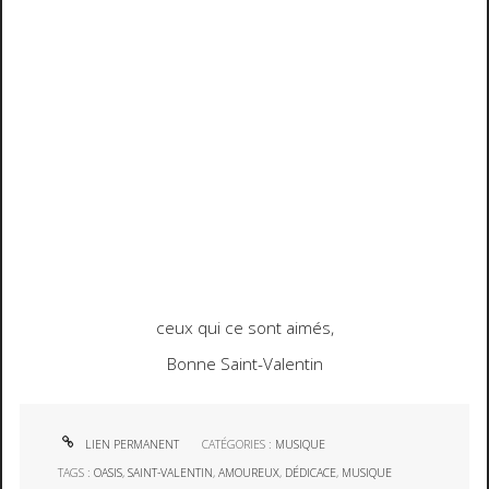
ceux qui ce sont aimés,
Bonne Saint-Valentin
LIEN PERMANENT
CATÉGORIES :
MUSIQUE
TAGS :
OASIS
,
SAINT-VALENTIN
,
AMOUREUX
,
DÉDICACE
,
MUSIQUE