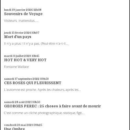
lundi 19
janvier 2026
12h08
Souvenirs de Voyage
Visiteurs inattendus....
jeudi 15
février 2024
10h37
Mort d'un pays
Il n'y a plus ! Il n'y a pas. (Peut-être n'a-t-il...
mardi 11
juillet 2023
10h45
HOT HOT & VERY HOT
Fontaine Wallace
samedi 17
septembre 2022
09h53
CES ROSES QUI FLEURISSENT
L'automne est proche. Après les chaleurs, après les...
samedi 28
août 2021
10h50
GEORGES PEREC : 25 choses à faire avant de mourir
C'est comme un cliché photographique, statique, figé,...
vendredi 21
mai 2021
09h25
Une Ombre