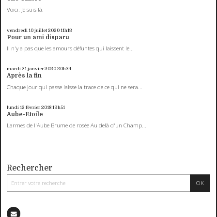
Voici. Je suis là.
vendredi 10
juillet 2020
11h13
Pour un ami disparu
Il n'y a pas que les amours défuntes qui laissent le...
mardi 21
janvier 2020
20h34
Après la fin
Chaque jour qui passe laisse la trace de ce qui ne sera...
lundi 12
février 2018
19h51
Aube-Etoile
Larmes de l'Aube Brume de rosée Au delà d'un Champ...
Rechercher