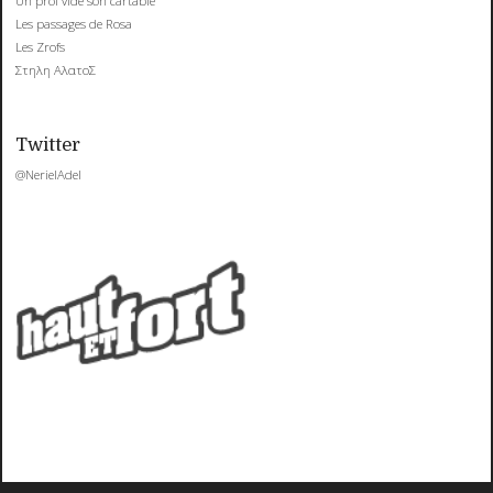
Un prof vide son cartable
Les passages de Rosa
Les Zrofs
Στηλη ΑλατοΣ
Twitter
@NerielAdel