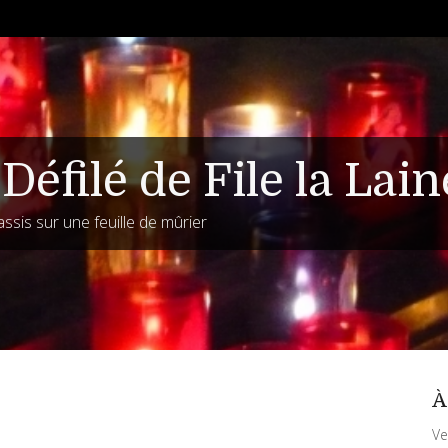
Défilé de File la Lain
assis sur une feuille de mûrier
À
Ve