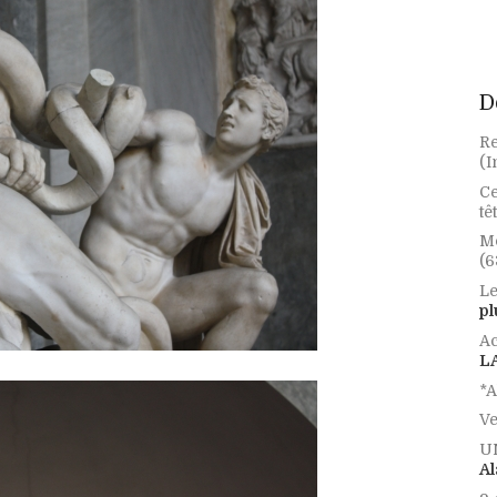
D
Re
(I
Ce
tê
Mo
(6
Le
pl
Ac
L
*A
Ve
U
Al