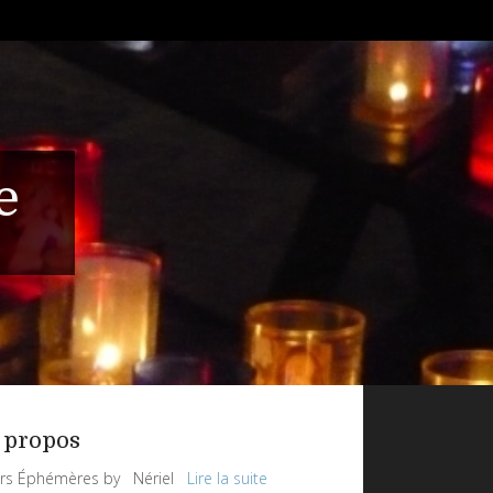
e
 propos
rs Éphémères by Nériel
Lire la suite