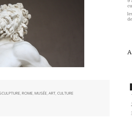
9 
cu
le
de.
A
SCULPTURE
,
ROME
,
MUSÉE
,
ART
,
CULTURE