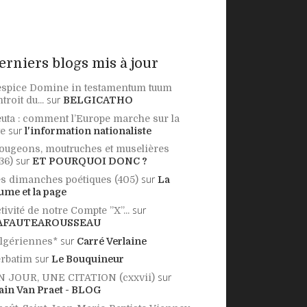
erniers blogs mis à jour
spice Domine in testamentum tuum
sur
ntroit du...
BELGICATHO
uta : comment l’Europe marche sur la
sur
te
l'information nationaliste
ugeons, moutruches et muselières
sur
36)
ET POURQUOI DONC ?
sur
s dimanches poétiques (405)
La
ume et la page
sur
tivité de notre Compte ”X”...
AFAUTEAROUSSEAU
sur
lgériennes*
Carré Verlaine
sur
rbatim
Le Bouquineur
sur
N JOUR, UNE CITATION (cxxvii)
ain Van Praet - BLOG