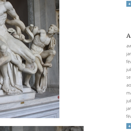
A
av
ja
fé
ju
se
ao
ma
ju
ja
fé