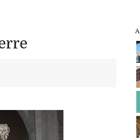
A
erre