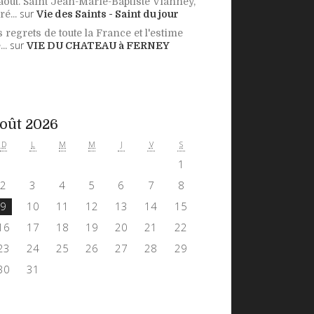
août. Saint Jean-Marie-Baptiste Vianney,
sur
ré...
Vie des Saints - Saint du jour
s regrets de toute la France et l'estime
sur
..
VIE DU CHATEAU à FERNEY
oût 2026
D
L
M
M
J
V
S
1
2
3
4
5
6
7
8
9
10
11
12
13
14
15
16
17
18
19
20
21
22
23
24
25
26
27
28
29
30
31