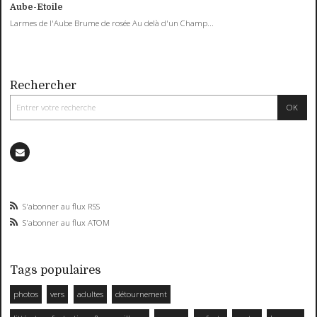
Aube-Etoile
Larmes de l'Aube Brume de rosée Au delà d'un Champ...
Rechercher
S'abonner au flux RSS
S'abonner au flux ATOM
Tags populaires
photos
vers
adultes
détournement