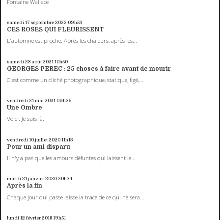
Fontaine Wallace
samedi 17
septembre 2022
09h53
CES ROSES QUI FLEURISSENT
L'automne est proche. Après les chaleurs, après les...
samedi 28
août 2021
10h50
GEORGES PEREC : 25 choses à faire avant de mourir
C'est comme un cliché photographique, statique, figé,...
vendredi 21
mai 2021
09h25
Une Ombre
Voici. Je suis là.
vendredi 10
juillet 2020
11h13
Pour un ami disparu
Il n'y a pas que les amours défuntes qui laissent le...
mardi 21
janvier 2020
20h34
Après la fin
Chaque jour qui passe laisse la trace de ce qui ne sera...
lundi 12
février 2018
19h51