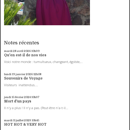
Notes récentes
mardi 28
avril 2026
10h39
Qu'en est-il de nos vies
Voici notre monde : tumultueux, changeant, égoïste,...
lundi 19
janvier 2026
12h08
Souvenirs de Voyage
Visiteurs inattendus....
jeudi 15
février 2024
10h37
Mort d'un pays
Il n'y a plus ! Il n'y a pas. (Peut-être n'a-t-il...
mardi 11
juillet 2023
10h45
HOT HOT & VERY HOT