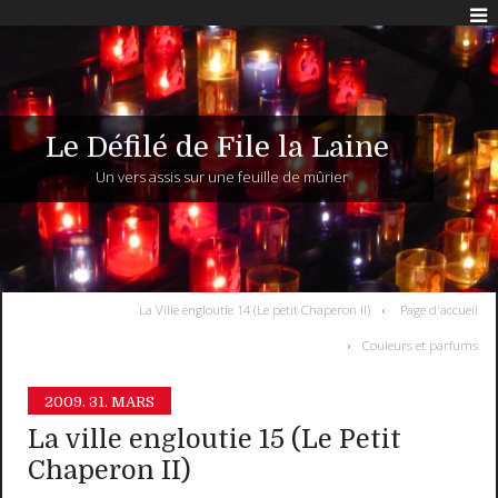
Le Défilé de File la Laine
Un vers assis sur une feuille de mûrier
La Ville engloutie 14 (Le petit Chaperon II)
Page d'accueil
Couleurs et parfums
2009.
31. MARS
La ville engloutie 15 (Le Petit
Chaperon II)