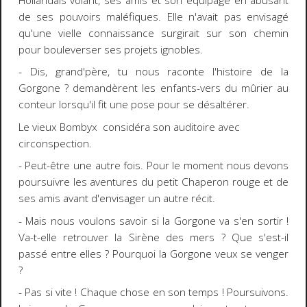
Hollandais volant, ses amis et son équipage en abusant
de ses pouvoirs maléfiques. Elle n'avait pas envisagé
qu'une vielle connaissance surgirait sur son chemin
pour bouleverser ses projets ignobles.
- Dis, grand'père, tu nous raconte l'histoire de la
Gorgone ? demandèrent les enfants-vers du mûrier au
conteur lorsqu'il fit une pose pour se désaltérer.
Le vieux Bombyx considéra son auditoire avec
circonspection.
- Peut-être une autre fois. Pour le moment nous devons
poursuivre les aventures du petit Chaperon rouge et de
ses amis avant d'envisager un autre récit.
- Mais nous voulons savoir si la Gorgone va s'en sortir !
Va-t-elle retrouver la Sirène des mers ? Que s'est-il
passé entre elles ? Pourquoi la Gorgone veux se venger
?
- Pas si vite ! Chaque chose en son temps ! Poursuivons.