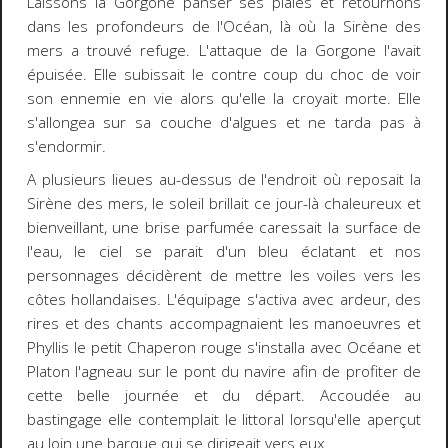
Laissons la Gorgone panser ses plaies et retournons
dans les profondeurs de l'Océan, là où la Sirène des
mers a trouvé refuge.
L'attaque de la Gorgone l'avait
épuisée. Elle subissait le contre coup du choc de voir
son ennemie en vie alors qu'elle la croyait morte. Elle
s'allongea sur sa couche d'algues et ne tarda pas à
s'endormir.
A plusieurs lieues au-dessus de l'endroit où reposait la
Sirène des mers, le soleil brillait ce jour-là chaleureux et
bienveillant, une brise parfumée caressait la surface de
l'eau, le ciel se parait d'un bleu éclatant et nos
personnages décidèrent de mettre les voiles vers les
côtes hollandaises. L'équipage s'activa avec ardeur, des
rires et des chants accompagnaient les manoeuvres et
Phyllis le petit Chaperon rouge s'installa avec Océane et
Platon l'agneau sur le pont du navire afin de profiter de
cette belle journée et du départ. Accoudée au
bastingage elle contemplait le littoral lorsqu'elle aperçut
au loin une barque qui se dirigeait vers eux.