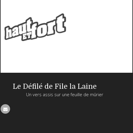
Le Défilé de File la Laine
Un vers assis sur une feuille de mûrier