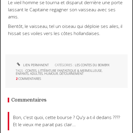
Le vieil homme se tourna et disparut derrière une porte
laissant le Capitaine regagner son vaisseau avec ses
amis.
Bientôt, le vaisseau, tel un oiseau qui déploie ses ailes, il
hissait ses voiles vers les côtes hollandaises.
LIEN PERMANENT
CATÉGORIES :
LES CONTES DU BOMBYX
TAGS :
CONTES
,
LITTÉRATURE FANTASTIQUE & MERVEILLEUSE
,
ENFANTS
,
ADULTES
,
HUMOUR
,
DÉTOURNEMENT
2
COMMENTAIRES
Commentaires
Bon, c'est quoi, cette bourse ? Qu'y a-t-il dedans ????
Et le vieux me parait pas clair...