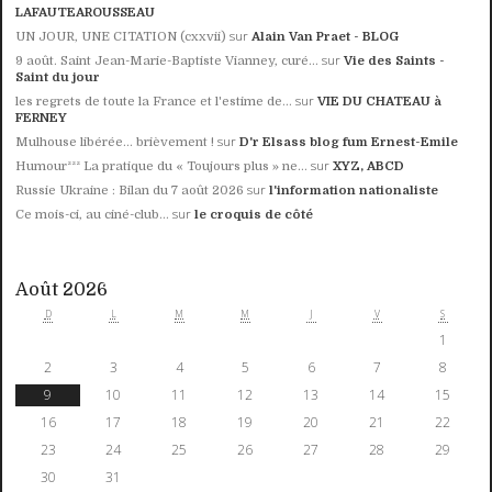
LAFAUTEAROUSSEAU
sur
UN JOUR, UNE CITATION (cxxvii)
Alain Van Praet - BLOG
sur
9 août. Saint Jean-Marie-Baptiste Vianney, curé...
Vie des Saints -
Saint du jour
sur
les regrets de toute la France et l'estime de...
VIE DU CHATEAU à
FERNEY
sur
Mulhouse libérée… brièvement !
D'r Elsass blog fum Ernest-Emile
sur
Humour²²² La pratique du « Toujours plus » ne...
XYZ, ABCD
sur
Russie Ukraine : Bilan du 7 août 2026
l'information nationaliste
sur
Ce mois-ci, au ciné-club...
le croquis de côté
Août 2026
D
L
M
M
J
V
S
1
2
3
4
5
6
7
8
9
10
11
12
13
14
15
16
17
18
19
20
21
22
23
24
25
26
27
28
29
30
31