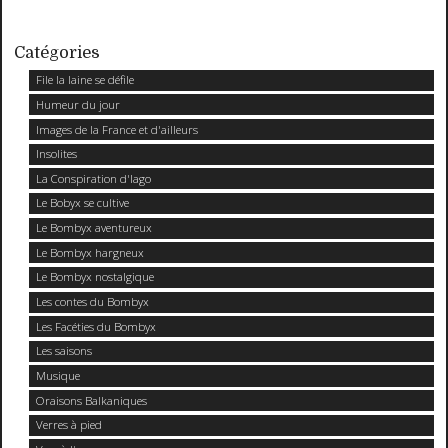
Catégories
File la laine se défile
Humeur du jour
Images de la France et d'ailleurs
Insolites
La Conspiration d'Iago
Le Bobyx se cultive
Le Bombyx aventureux
Le Bombyx hargneux
Le Bombyx nostalgique
Les contes du Bombyx
Les Facéties du Bombyx
Les saisons
Musique
Oraisons Balkaniques
Verres à pied