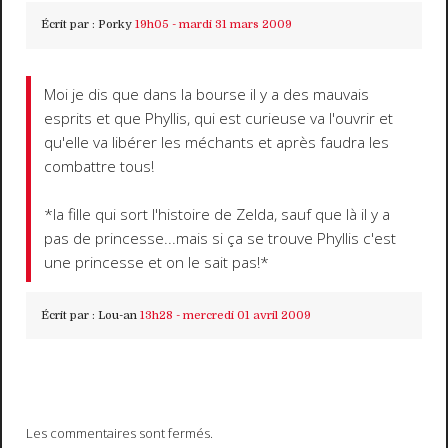
Écrit par :
Porky
19h05
-
mardi 31
mars 2009
Moi je dis que dans la bourse il y a des mauvais
esprits et que Phyllis, qui est curieuse va l'ouvrir et
qu'elle va libérer les méchants et après faudra les
combattre tous!
*la fille qui sort l'histoire de Zelda, sauf que là il y a
pas de princesse...mais si ça se trouve Phyllis c'est
une princesse et on le sait pas!*
Écrit par :
Lou-an
13h28
-
mercredi 01
avril 2009
Les commentaires sont fermés.