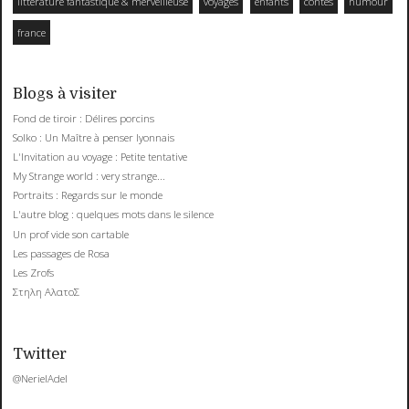
littérature fantastique & merveilleuse
voyages
enfants
contes
humour
france
Blogs à visiter
Fond de tiroir : Délires porcins
Solko : Un Maître à penser lyonnais
L'Invitation au voyage : Petite tentative
My Strange world : very strange...
Portraits : Regards sur le monde
L'autre blog : quelques mots dans le silence
Un prof vide son cartable
Les passages de Rosa
Les Zrofs
Στηλη ΑλατοΣ
Twitter
@NerielAdel