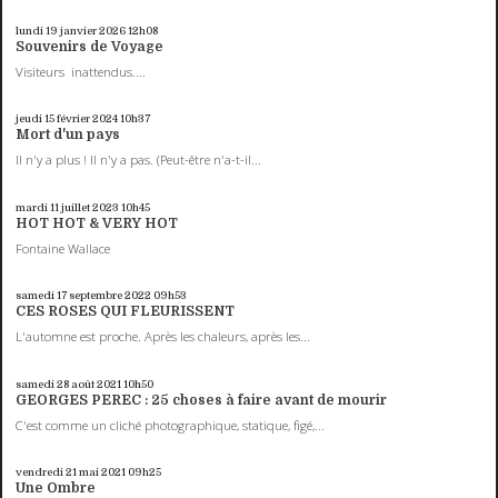
lundi 19
janvier 2026
12h08
Souvenirs de Voyage
Visiteurs inattendus....
jeudi 15
février 2024
10h37
Mort d'un pays
Il n'y a plus ! Il n'y a pas. (Peut-être n'a-t-il...
mardi 11
juillet 2023
10h45
HOT HOT & VERY HOT
Fontaine Wallace
samedi 17
septembre 2022
09h53
CES ROSES QUI FLEURISSENT
L'automne est proche. Après les chaleurs, après les...
samedi 28
août 2021
10h50
GEORGES PEREC : 25 choses à faire avant de mourir
C'est comme un cliché photographique, statique, figé,...
vendredi 21
mai 2021
09h25
Une Ombre