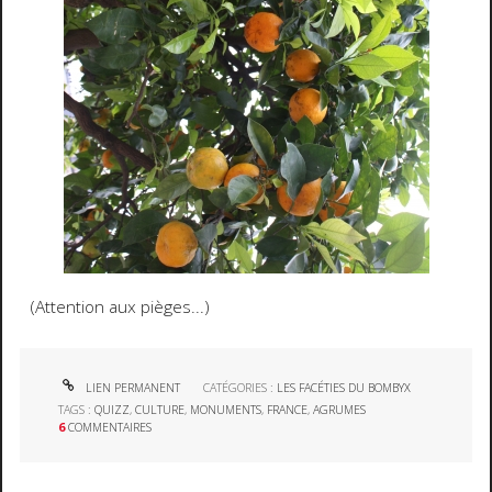
(Attention aux pièges...)
LIEN PERMANENT
CATÉGORIES :
LES FACÉTIES DU BOMBYX
TAGS :
QUIZZ
,
CULTURE
,
MONUMENTS
,
FRANCE
,
AGRUMES
6
COMMENTAIRES