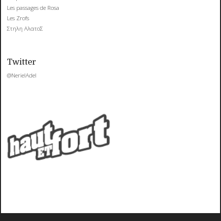
Les passages de Rosa
Les Zrofs
Στηλη ΑλατοΣ
Twitter
@NerielAdel