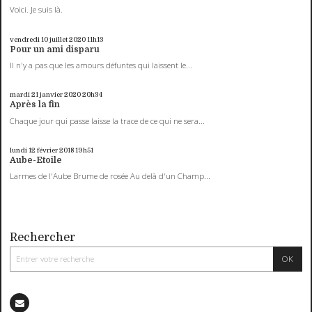
Voici. Je suis là.
vendredi 10
juillet 2020
11h13
Pour un ami disparu
Il n'y a pas que les amours défuntes qui laissent le...
mardi 21
janvier 2020
20h34
Après la fin
Chaque jour qui passe laisse la trace de ce qui ne sera...
lundi 12
février 2018
19h51
Aube-Etoile
Larmes de l'Aube Brume de rosée Au delà d'un Champ...
Rechercher