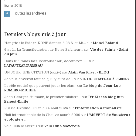
février 2018
Toutes les archives
Derniers blogs mis à jour
sur
Hongrie : le Fidesz/KDNP donnés à 23 % et Mi...
Lionel Baland
sur
6 août. La Transfiguration de Notre Seigneur...
Vie des Saints - Saint
du jour
sur
Dans le ”Fonds lafautearousseau”, découvrez......
LAFAUTEAROUSSEAU
sur
UN JOUR, UNE CITATION (cxxiv)
Alain Van Praet - BLOG
sur
Je vous enverrai tout ce qu’il y aura de...
VIE DU CHATEAU à FERNEY
sur
Le rôle crucial que peuvent jouer les élus...
Le blog de Jean-Luc
ROMERO-MICHEL
sur
Jean-Georges Humann, le premier ministre...
D'r Elsass blog fum
Ernest-Emile
sur
Russie-Ukraine : Bilan du 4 août 2026
l'information nationaliste
sur
Nuit internationale de la Chauve-souris 2026
L'AN VERT de Vouziers :
écologie et...
sur
Vélo Club Mazérois
Vélo Club Mazèrois