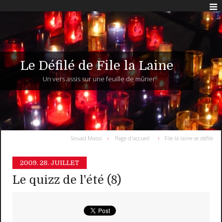
Le Défilé de File la Laine
Un vers assis sur une feuille de mûrier
Souad Massi
Page d'accueil
File la laine se défile
2009.
28. JUILLET
Le quizz de l'été (8)