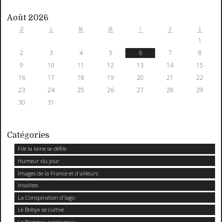
Août 2026
D
L
M
M
J
V
S
1
2
3
4
5
6
7
8
9
10
11
12
13
14
15
16
17
18
19
20
21
22
23
24
25
26
27
28
29
30
31
Catégories
File la laine se défile
Humeur du jour
Images de la France et d'ailleurs
Insolites
La Conspiration d'Iago
Le Bobyx se cultive
Le Bombyx aventureux