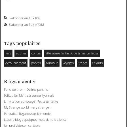
S'abonner au flux RSS
S'abonner au flux ATOM
Tags populaires
vers
adultes
contes
littérature fantastique & merveilleuse
détournement
photos
humour
voyages
france
enfants
Blogs à visiter
Fond de tiroir : Délires porcins
Solko : Un Maître à penser lyonnais
L'Invitation au voyage : Petite tentative
My Strange world : very strange...
Portraits : Regards sur le monde
L'autre blog : quelques mots dans le silence
Un prof vide son cartable