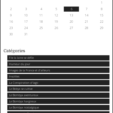
1
2
3
4
5
6
7
8
9
10
11
12
13
14
15
16
17
18
19
20
21
22
23
24
25
26
27
28
29
30
31
Catégories
File la laine se défile
Humeur du jour
Images de la France et d'ailleurs
Insolites
La Conspiration d'Iago
Le Bobyx se cultive
Le Bombyx aventureux
Le Bombyx hargneux
Le Bombyx nostalgique