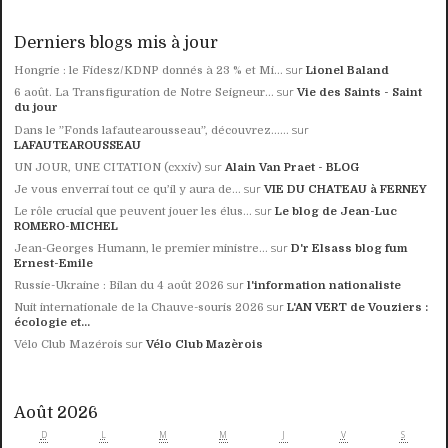
Derniers blogs mis à jour
sur
Hongrie : le Fidesz/KDNP donnés à 23 % et Mi...
Lionel Baland
sur
6 août. La Transfiguration de Notre Seigneur...
Vie des Saints - Saint
du jour
sur
Dans le ”Fonds lafautearousseau”, découvrez......
LAFAUTEAROUSSEAU
sur
UN JOUR, UNE CITATION (cxxiv)
Alain Van Praet - BLOG
sur
Je vous enverrai tout ce qu’il y aura de...
VIE DU CHATEAU à FERNEY
sur
Le rôle crucial que peuvent jouer les élus...
Le blog de Jean-Luc
ROMERO-MICHEL
sur
Jean-Georges Humann, le premier ministre...
D'r Elsass blog fum
Ernest-Emile
sur
Russie-Ukraine : Bilan du 4 août 2026
l'information nationaliste
sur
Nuit internationale de la Chauve-souris 2026
L'AN VERT de Vouziers :
écologie et...
sur
Vélo Club Mazérois
Vélo Club Mazèrois
Août 2026
D
L
M
M
J
V
S