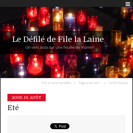
Le Défilé de File la Laine
Un vers assis sur une feuille de mûrier
File la laine se défile
Page d'accueil
Carte Postale
2009.
13. AOÛT
Eté