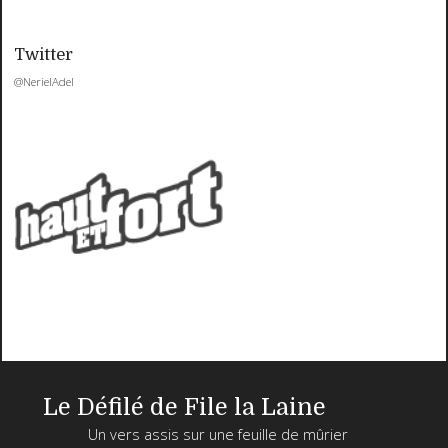
Twitter
@NerielAdel
Le Défilé de File la Laine
Un vers assis sur une feuille de mûrier