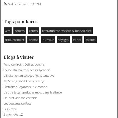
S'abonner au flux ATOM
Tags populaires
vers
adultes
contes
littérature fantastique & merveilleuse
détournement
photos
humour
voyages
france
enfants
Blogs à visiter
Fond de tiroir : Délires porcins
Solko : Un Maître à penser lyonnais
L'Invitation au voyage : Petite tentative
My Strange world : very strange...
Portraits : Regards sur le monde
L'autre blog : quelques mots dans le silence
Un prof vide son cartable
Les passages de Rosa
Les Zrofs
Στηλη ΑλατοΣ