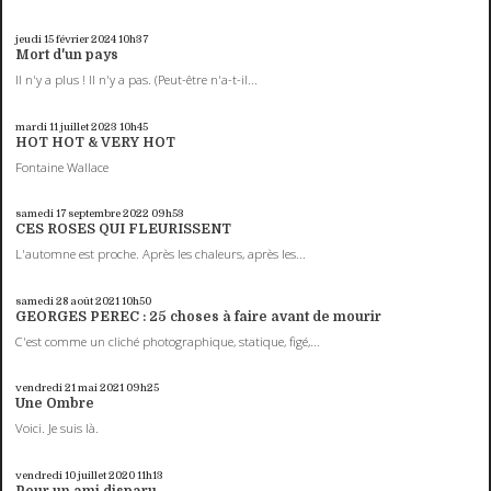
jeudi 15
février 2024
10h37
Mort d'un pays
Il n'y a plus ! Il n'y a pas. (Peut-être n'a-t-il...
mardi 11
juillet 2023
10h45
HOT HOT & VERY HOT
Fontaine Wallace
samedi 17
septembre 2022
09h53
CES ROSES QUI FLEURISSENT
L'automne est proche. Après les chaleurs, après les...
samedi 28
août 2021
10h50
GEORGES PEREC : 25 choses à faire avant de mourir
C'est comme un cliché photographique, statique, figé,...
vendredi 21
mai 2021
09h25
Une Ombre
Voici. Je suis là.
vendredi 10
juillet 2020
11h13
Pour un ami disparu