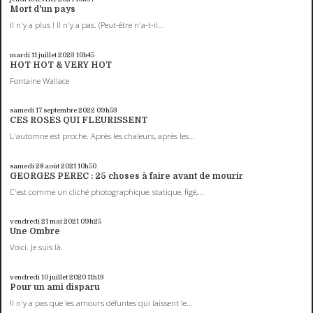
Mort d'un pays
Il n'y a plus ! Il n'y a pas. (Peut-être n'a-t-il...
mardi 11
juillet 2023
10h45
HOT HOT & VERY HOT
Fontaine Wallace
samedi 17
septembre 2022
09h53
CES ROSES QUI FLEURISSENT
L'automne est proche. Après les chaleurs, après les...
samedi 28
août 2021
10h50
GEORGES PEREC : 25 choses à faire avant de mourir
C'est comme un cliché photographique, statique, figé,...
vendredi 21
mai 2021
09h25
Une Ombre
Voici. Je suis là.
vendredi 10
juillet 2020
11h13
Pour un ami disparu
Il n'y a pas que les amours défuntes qui laissent le...