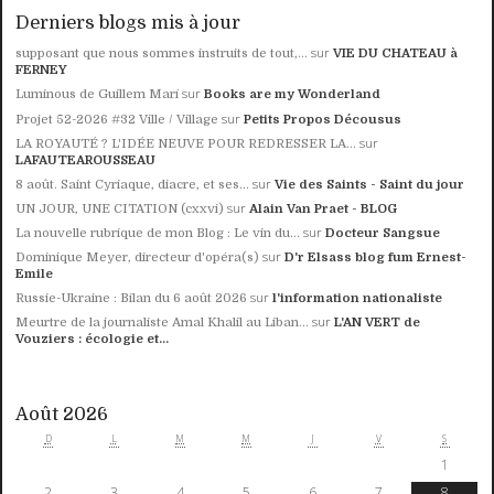
Derniers blogs mis à jour
sur
supposant que nous sommes instruits de tout,...
VIE DU CHATEAU à
FERNEY
sur
Luminous de Guillem Marí
Books are my Wonderland
sur
Projet 52-2026 #32 Ville / Village
Petits Propos Décousus
sur
LA ROYAUTÉ ? L'IDÉE NEUVE POUR REDRESSER LA...
LAFAUTEAROUSSEAU
sur
8 août. Saint Cyriaque, diacre, et ses...
Vie des Saints - Saint du jour
sur
UN JOUR, UNE CITATION (cxxvi)
Alain Van Praet - BLOG
sur
La nouvelle rubrique de mon Blog : Le vin du...
Docteur Sangsue
sur
Dominique Meyer, directeur d'opéra(s)
D'r Elsass blog fum Ernest-
Emile
sur
Russie-Ukraine : Bilan du 6 août 2026
l'information nationaliste
sur
Meurtre de la journaliste Amal Khalil au Liban...
L'AN VERT de
Vouziers : écologie et...
Août 2026
D
L
M
M
J
V
S
1
2
3
4
5
6
7
8