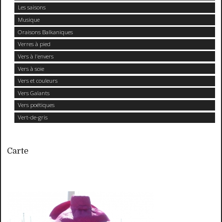
Les saisons
Musique
Oraisons Balkaniques
Verres à pied
Vers à l'envers
Vers à soie
Vers et couleurs
Vers Galants
Vers poétiques
Vert-de-gris
Carte