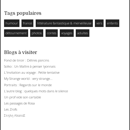
Tags populaires
humour
france
littérature fantastique & merveilleuse
vers
enfants
détournement
photos
contes
voyages
adultes
Blogs à visiter
Fond de tiroir : Délires porcins
Solko : Un Maître à penser lyonnais
L'Invitation au voyage : Petite tentative
My Strange world : very strange...
Portraits : Regards sur le monde
L'autre blog : quelques mots dans le silence
Un prof vide son cartable
Les passages de Rosa
Les Zrofs
Στηλη ΑλατοΣ