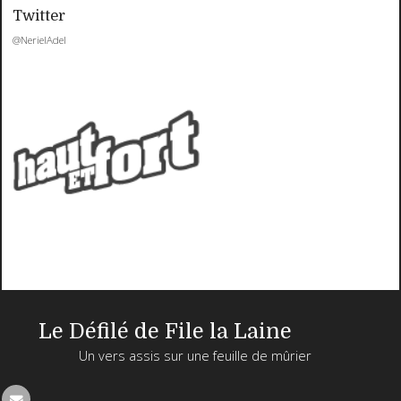
Twitter
@NerielAdel
Le Défilé de File la Laine
Un vers assis sur une feuille de mûrier