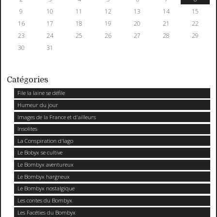
9
10
11
12
13
14
15
16
17
18
19
20
21
22
23
24
25
26
27
28
29
30
31
Catégories
File la laine se défile
Humeur du jour
Images de la France et d'ailleurs
Insolites
La Conspiration d'Iago
Le Bobyx se cultive
Le Bombyx aventureux
Le Bombyx hargneux
Le Bombyx nostalgique
Les contes du Bombyx
Les Facéties du Bombyx