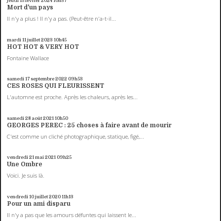
jeudi 15
février 2024
10h37
Mort d'un pays
Il n'y a plus ! Il n'y a pas. (Peut-être n'a-t-il...
mardi 11
juillet 2023
10h45
HOT HOT & VERY HOT
Fontaine Wallace
samedi 17
septembre 2022
09h53
CES ROSES QUI FLEURISSENT
L'automne est proche. Après les chaleurs, après les...
samedi 28
août 2021
10h50
GEORGES PEREC : 25 choses à faire avant de mourir
C'est comme un cliché photographique, statique, figé,...
vendredi 21
mai 2021
09h25
Une Ombre
Voici. Je suis là.
vendredi 10
juillet 2020
11h13
Pour un ami disparu
Il n'y a pas que les amours défuntes qui laissent le...