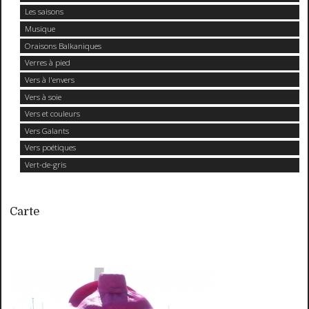
Les saisons
Musique
Oraisons Balkaniques
Verres à pied
Vers à l'envers
Vers à soie
Vers et couleurs
Vers Galants
Vers poétiques
Vert-de-gris
Carte