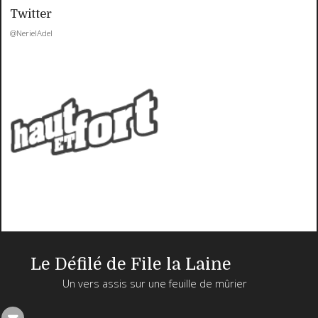
Twitter
@NerielAdel
Le Défilé de File la Laine
Un vers assis sur une feuille de mûrier