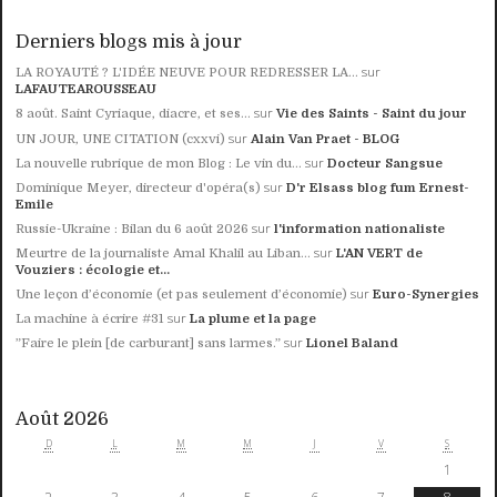
Derniers blogs mis à jour
sur
LA ROYAUTÉ ? L'IDÉE NEUVE POUR REDRESSER LA...
LAFAUTEAROUSSEAU
sur
8 août. Saint Cyriaque, diacre, et ses...
Vie des Saints - Saint du jour
sur
UN JOUR, UNE CITATION (cxxvi)
Alain Van Praet - BLOG
sur
La nouvelle rubrique de mon Blog : Le vin du...
Docteur Sangsue
sur
Dominique Meyer, directeur d'opéra(s)
D'r Elsass blog fum Ernest-
Emile
sur
Russie-Ukraine : Bilan du 6 août 2026
l'information nationaliste
sur
Meurtre de la journaliste Amal Khalil au Liban...
L'AN VERT de
Vouziers : écologie et...
sur
Une leçon d’économie (et pas seulement d’économie)
Euro-Synergies
sur
La machine à écrire #31
La plume et la page
sur
”Faire le plein [de carburant] sans larmes.”
Lionel Baland
Août 2026
D
L
M
M
J
V
S
1