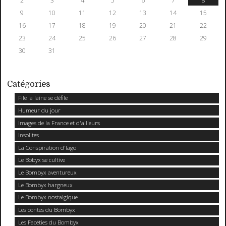
2
3
4
5
6
7
8
9
10
11
12
13
14
15
16
17
18
19
20
21
22
23
24
25
26
27
28
29
30
31
Catégories
File la laine se défile
Humeur du jour
Images de la France et d'ailleurs
Insolites
La Conspiration d'Iago
Le Bobyx se cultive
Le Bombyx aventureux
Le Bombyx hargneux
Le Bombyx nostalgique
Les contes du Bombyx
Les Facéties du Bombyx