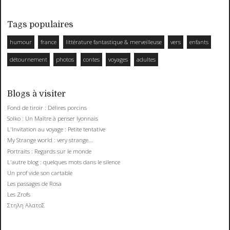
Tags populaires
humour
france
littérature fantastique & merveilleuse
vers
enfants
détournement
photos
contes
voyages
adultes
Blogs à visiter
Fond de tiroir : Délires porcins
Solko : Un Maître à penser lyonnais
L'Invitation au voyage : Petite tentative
My Strange world : very strange...
Portraits : Regards sur le monde
L'autre blog : quelques mots dans le silence
Un prof vide son cartable
Les passages de Rosa
Les Zrofs
Στηλη ΑλατοΣ