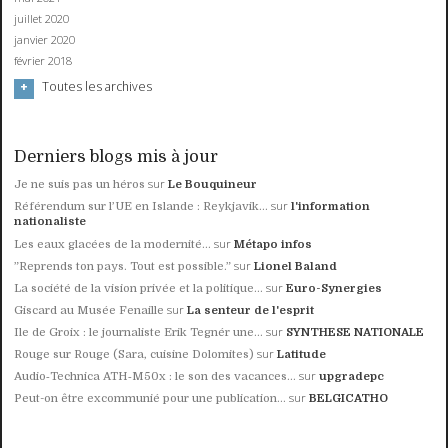
juillet 2020
janvier 2020
février 2018
Toutes les archives
Derniers blogs mis à jour
sur
Je ne suis pas un héros
Le Bouquineur
sur
Référendum sur l’UE en Islande : Reykjavik...
l'information
nationaliste
sur
Les eaux glacées de la modernité...
Métapo infos
sur
”Reprends ton pays. Tout est possible.”
Lionel Baland
sur
La société de la vision privée et la politique...
Euro-Synergies
sur
Giscard au Musée Fenaille
La senteur de l'esprit
sur
Ile de Groix : le journaliste Erik Tegnér une...
SYNTHESE NATIONALE
sur
Rouge sur Rouge (Sara, cuisine Dolomites)
Latitude
sur
Audio‑Technica ATH‑M50x : le son des vacances...
upgradepc
sur
Peut-on être excommunié pour une publication...
BELGICATHO