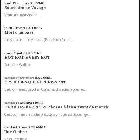
lundi 19
janvier 2026
12h08
Souvenirs de Voyage
Visiteurs inattendus....
jeudi 15
février 2024
10h37
Mort d'un pays
Il n'y a plus ! Il n'y a pas. (Peut-être n'a-t-il...
mardi 11
juillet 2023
10h45
HOT HOT & VERY HOT
Fontaine Wallace
samedi 17
septembre 2022
09h53
CES ROSES QUI FLEURISSENT
L'automne est proche. Après les chaleurs, après les...
samedi 28
août 2021
10h50
GEORGES PEREC : 25 choses à faire avant de mourir
C'est comme un cliché photographique, statique, figé,...
vendredi 21
mai 2021
09h25
Une Ombre
Voici. Je suis là.