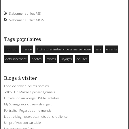
S'abonner au flux RSS
S'abonner au flux ATOM
Tags populaires
humour
france
littérature fantastique & merveilleuse
vers
enfants
détournement
photos
contes
voyages
adultes
Blogs à visiter
Fond de tiroir : Délires porcins
Solko : Un Maître à penser lyonnais
L'Invitation au voyage : Petite tentative
My Strange world : very strange...
Portraits : Regards sur le monde
L'autre blog : quelques mots dans le silence
Un prof vide son cartable
Les passages de Rosa