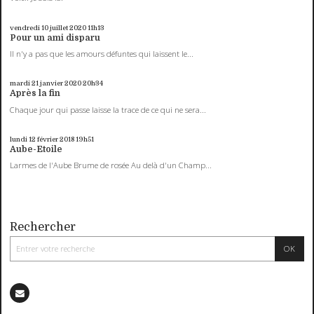
vendredi 10
juillet 2020
11h13
Pour un ami disparu
Il n'y a pas que les amours défuntes qui laissent le...
mardi 21
janvier 2020
20h34
Après la fin
Chaque jour qui passe laisse la trace de ce qui ne sera...
lundi 12
février 2018
19h51
Aube-Etoile
Larmes de l'Aube Brume de rosée Au delà d'un Champ...
Rechercher