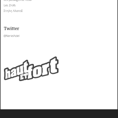
Les Zrofs
Στηλη ΑλατοΣ
Twitter
@NerielAdel