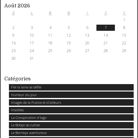
Août 2026
D
L
M
M
J
V
S
1
2
3
4
5
6
7
8
9
10
11
12
13
14
15
16
17
18
19
20
21
22
23
24
25
26
27
28
29
30
31
Catégories
File la laine se défile
Humeur du jour
Images de la France et d'ailleurs
Insolites
La Conspiration d'Iago
Le Bobyx se cultive
Le Bombyx aventureux