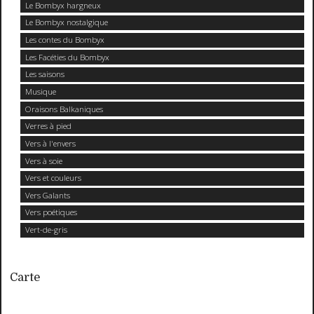
Le Bombyx hargneux
Le Bombyx nostalgique
Les contes du Bombyx
Les Facéties du Bombyx
Les saisons
Musique
Oraisons Balkaniques
Verres à pied
Vers à l'envers
Vers à soie
Vers et couleurs
Vers Galants
Vers poétiques
Vert-de-gris
Carte