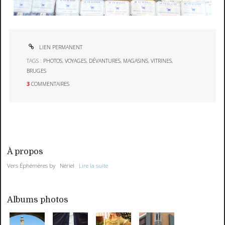
LIEN PERMANENT
TAGS :
PHOTOS
,
VOYAGES
,
DÉVANTURES
,
MAGASINS
,
VITRINES
,
BRUGES
3
COMMENTAIRES
À propos
Vers Éphémères by Nériel
Lire la suite
Albums photos