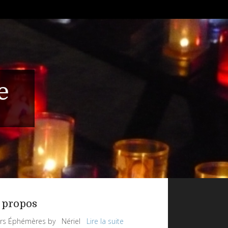
e
 propos
rs Éphémères by Nériel
Lire la suite