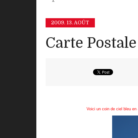
2009.
13. AOÛT
Carte Postale
Voici un coin de ciel bleu en 