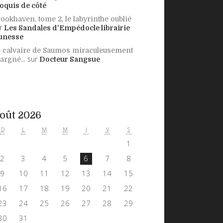
oquis de côté
ookhaven, tome 2, le labyrinthe oublié
r
Les Sandales d'Empédocle librairie
unesse
 calvaire de Saumos miraculeusement
sur
argné...
Docteur Sangsue
oût 2026
D
L
M
M
J
V
S
1
2
3
4
5
6
7
8
9
10
11
12
13
14
15
16
17
18
19
20
21
22
23
24
25
26
27
28
29
30
31