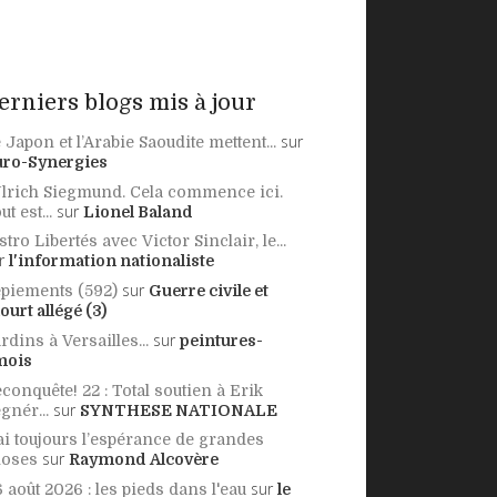
erniers blogs mis à jour
sur
 Japon et l’Arabie Saoudite mettent...
uro-Synergies
lrich Siegmund. Cela commence ici.
sur
ut est...
Lionel Baland
stro Libertés avec Victor Sinclair, le...
r
l'information nationaliste
sur
piements (592)
Guerre civile et
ourt allégé (3)
sur
rdins à Versailles...
peintures-
mois
conquête! 22 : Total soutien à Erik
sur
gnér...
SYNTHESE NATIONALE
ai toujours l’espérance de grandes
sur
hoses
Raymond Alcovère
sur
 août 2026 : les pieds dans l'eau
le