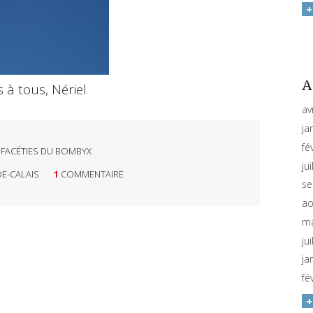
A
 à tous, Nériel
av
ja
fé
 FACÉTIES DU BOMBYX
ju
DE-CALAIS
1
COMMENTAIRE
se
ao
ma
ju
ja
fé