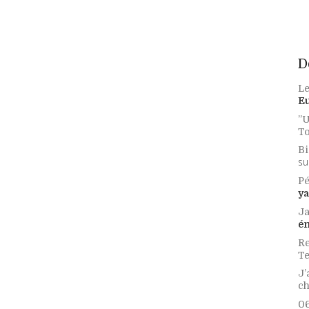
D
Le
E
”U
To
Bi
su
Pé
ya
Ja
é
Re
Te
J’
c
06