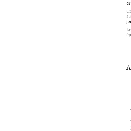
cr
Cr
su
je
Le
ép
A