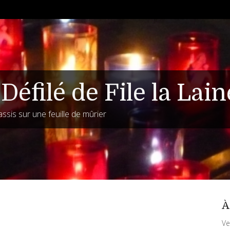
Défilé de File la Lain
assis sur une feuille de mûrier
À
Ve