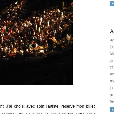
A
av
ja
fé
ju
se
ao
ma
ju
ja
fé
. J'ai choisi avec soin l'artiste, réservé mon billet