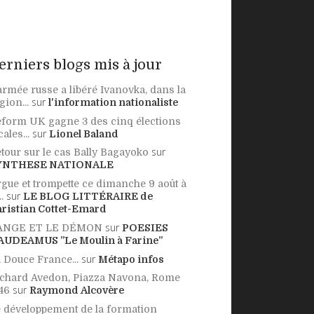
erniers blogs mis à jour
armée russe a libéré Ivanovka, dans la
sur
gion...
l'information nationaliste
form UK gagne 3 des cinq élections
sur
cales...
Lionel Baland
sur
tour sur le cas Bally Bagayoko
YNTHESE NATIONALE
gue et trompette ce dimanche 9 août à
sur
..
LE BLOG LITTÉRAIRE de
ristian Cottet-Emard
sur
'ANGE ET LE DÉMON
POESIES
AUDEAMUS ”Le Moulin à Farine”
sur
 Douce France...
Métapo infos
chard Avedon, Piazza Navona, Rome
sur
46
Raymond Alcovère
 développement de la formation