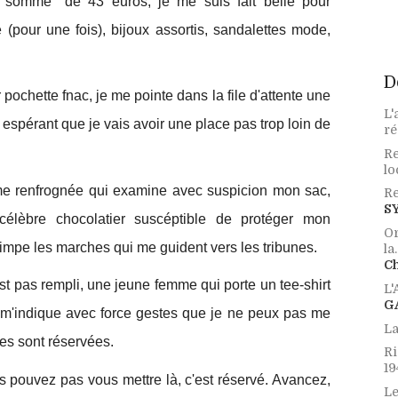
somme" de 43 euros, je me suis fait belle pour
e (pour une fois), bijoux assortis, sandalettes mode,
D
pochette fnac, je me pointe dans la file d'attente une
L'
 espérant que je vais avoir une place pas trop loin de
ré
Re
lo
me renfrognée qui examine avec suspicion mon sac,
Re
S
élèbre chocolatier suscéptible de protéger mon
Or
grimpe les marches qui me guident vers les tribunes.
la.
Ch
est pas rempli, une jeune femme qui porte un tee-shirt
L
G
" m'indique avec force gestes que je ne peux pas me
La
es sont réservées.
Ri
19
 pouvez pas vous mettre là, c'est réservé. Avancez,
Le