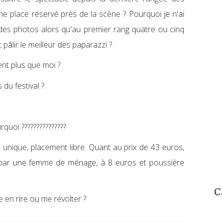
ne place réservé près de la scène ? Pourquoi je n'ai
re des photos alors qu'au premier rang quatre ou cinq
 pâlir le meilleur des paparazzi ?
ent plus que moi ?
 du festival ?
rquoi ???????????????
x unique, placement libre. Quant au prix de 43 euros,
s par une femme de ménage, à 8 euros et poussière
C
e en rire ou me révolter ?