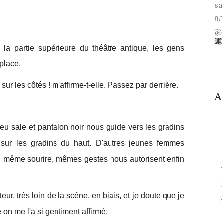
sa
9/
家
運
 la partie supérieure du théâtre antique, les gens
 place.
n sur les côtés ! m'affirme-t-elle. Passez par derrière.
A
u sale et pantalon noir nous guide vers les gradins
 sur les gradins du haut. D'autres jeunes femmes
s, même sourire, mêmes gestes nous autorisent enfin
ur, très loin de la scène, en biais, et je doute que je
 on me l'a si gentiment affirmé.