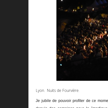
Lyon. Nuits de Fourvière.
Je jubile de pouvoir profiter de ce moment