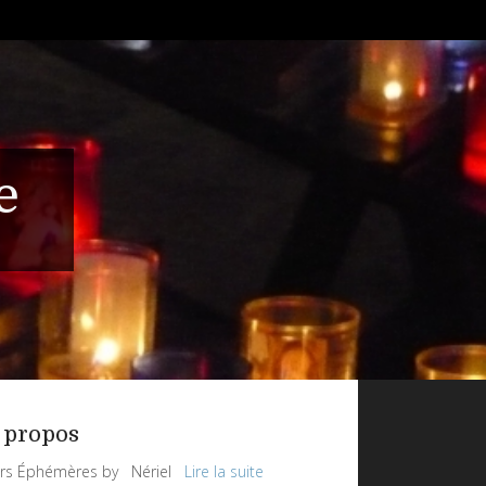
e
 propos
rs Éphémères by Nériel
Lire la suite