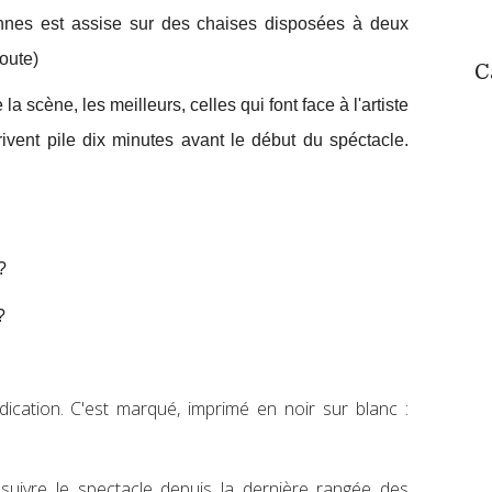
nes est assise sur des chaises disposées à deux
doute)
C
la scène, les meilleurs, celles qui font face à l'artiste
ivent pile dix minutes avant le début du spéctacle.
?
?
dication. C'est marqué, imprimé en noir sur blanc :
 suivre le spectacle depuis la dernière rangée des