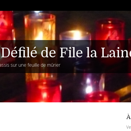
Défilé de File la Lain
assis sur une feuille de mûrier
À
Ve