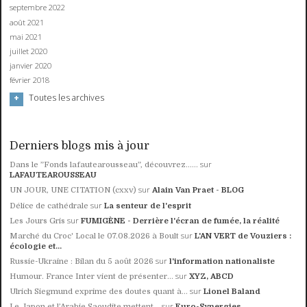
septembre 2022
août 2021
mai 2021
juillet 2020
janvier 2020
février 2018
Toutes les archives
Derniers blogs mis à jour
sur
Dans le ”Fonds lafautearousseau”, découvrez......
LAFAUTEAROUSSEAU
sur
UN JOUR, UNE CITATION (cxxv)
Alain Van Praet - BLOG
sur
Délice de cathédrale
La senteur de l'esprit
sur
Les Jours Gris
FUMIGÈNE - Derrière l'écran de fumée, la réalité
sur
Marché du Croc' Local le 07.08.2026 à Boult
L'AN VERT de Vouziers :
écologie et...
sur
Russie-Ukraine : Bilan du 5 août 2026
l'information nationaliste
sur
Humour. France Inter vient de présenter...
XYZ, ABCD
sur
Ulrich Siegmund exprime des doutes quant à...
Lionel Baland
sur
Le Japon et l’Arabie Saoudite mettent...
Euro-Synergies