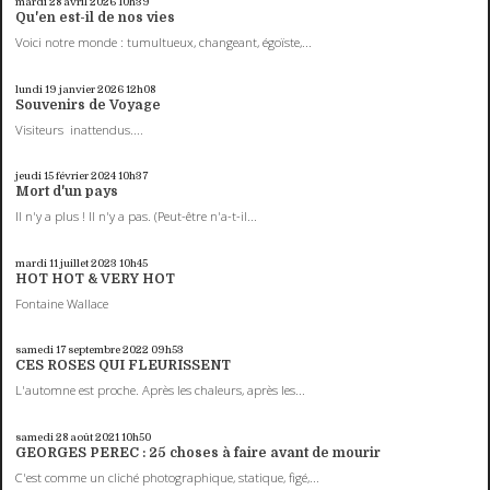
mardi 28
avril 2026
10h39
Qu'en est-il de nos vies
Voici notre monde : tumultueux, changeant, égoïste,...
lundi 19
janvier 2026
12h08
Souvenirs de Voyage
Visiteurs inattendus....
jeudi 15
février 2024
10h37
Mort d'un pays
Il n'y a plus ! Il n'y a pas. (Peut-être n'a-t-il...
mardi 11
juillet 2023
10h45
HOT HOT & VERY HOT
Fontaine Wallace
samedi 17
septembre 2022
09h53
CES ROSES QUI FLEURISSENT
L'automne est proche. Après les chaleurs, après les...
samedi 28
août 2021
10h50
GEORGES PEREC : 25 choses à faire avant de mourir
C'est comme un cliché photographique, statique, figé,...