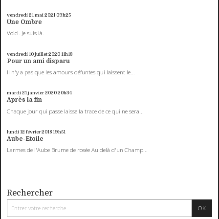
vendredi 21
mai 2021
09h25
Une Ombre
Voici. Je suis là.
vendredi 10
juillet 2020
11h13
Pour un ami disparu
Il n'y a pas que les amours défuntes qui laissent le...
mardi 21
janvier 2020
20h34
Après la fin
Chaque jour qui passe laisse la trace de ce qui ne sera...
lundi 12
février 2018
19h51
Aube-Etoile
Larmes de l'Aube Brume de rosée Au delà d'un Champ...
Rechercher