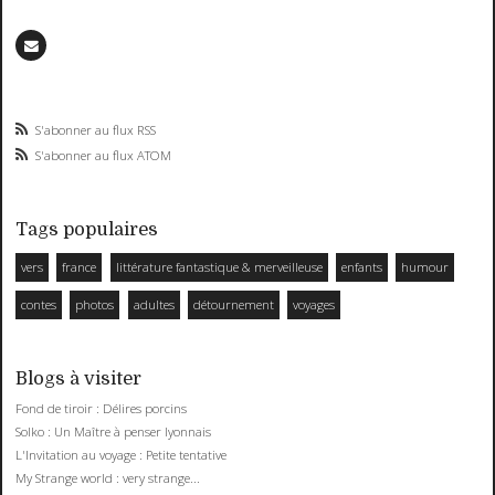
S'abonner au flux RSS
S'abonner au flux ATOM
Tags populaires
vers
france
littérature fantastique & merveilleuse
enfants
humour
contes
photos
adultes
détournement
voyages
Blogs à visiter
Fond de tiroir : Délires porcins
Solko : Un Maître à penser lyonnais
L'Invitation au voyage : Petite tentative
My Strange world : very strange...