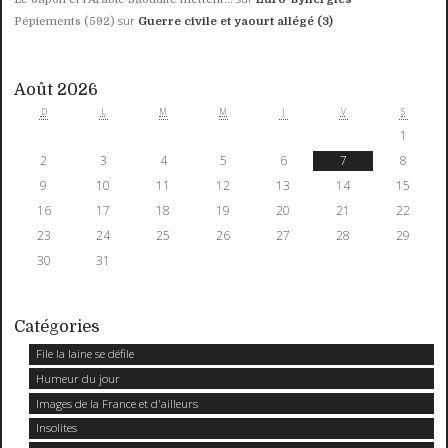
sur
Pépiements (592)
Guerre civile et yaourt allégé (3)
Août 2026
D
L
M
M
J
V
S
1
2
3
4
5
6
7
8
9
10
11
12
13
14
15
16
17
18
19
20
21
22
23
24
25
26
27
28
29
30
31
Catégories
File la laine se défile
Humeur du jour
Images de la France et d'ailleurs
Insolites