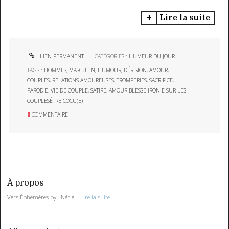
Lire la suite
LIEN PERMANENT
CATÉGORIES :
HUMEUR DU JOUR
TAGS :
HOMMES
,
MASCULIN
,
HUMOUR
,
DÉRISION
,
AMOUR
,
COUPLES
,
RELATIONS AMOUREUSES
,
TROMPERIES
,
SACRIFICE
,
PARODIE
,
VIE DE COUPLE
,
SATIRE
,
AMOUR BLESSE IRONIE SUR LES
COUPLESÊTRE COCU(E)
0
COMMENTAIRE
À propos
Vers Éphémères by Nériel
Lire la suite