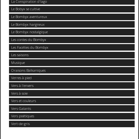
La Conspiration d'Iago
Le Bobyx se cultive
Le Bombyx aventureux
Le Bombyx hargneux
Le Bombyx nostalgique
Les contes du Bombyx
Les Facéties du Bombyx
Les saisons
Musique
Oraisons Balkaniques
Verres à pied
Vers à l'envers
Vers à soie
Vers et couleurs
Vers Galants
Vers poétiques
Vert-de-gris