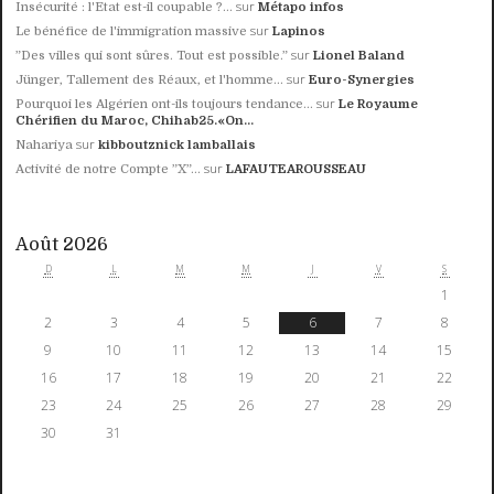
sur
Insécurité : l'Etat est-il coupable ?...
Métapo infos
sur
Le bénéfice de l'immigration massive
Lapinos
sur
”Des villes qui sont sûres. Tout est possible.”
Lionel Baland
sur
Jünger, Tallement des Réaux, et l'homme...
Euro-Synergies
sur
Pourquoi les Algérien ont-ils toujours tendance...
Le Royaume
Chérifien du Maroc, Chihab25.«On...
sur
Nahariya
kibboutznick lamballais
sur
Activité de notre Compte ”X”...
LAFAUTEAROUSSEAU
Août 2026
D
L
M
M
J
V
S
1
2
3
4
5
6
7
8
9
10
11
12
13
14
15
16
17
18
19
20
21
22
23
24
25
26
27
28
29
30
31