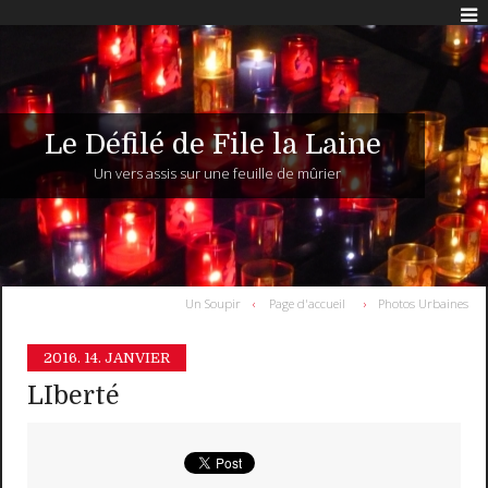
Le Défilé de File la Laine
Un vers assis sur une feuille de mûrier
Un Soupir
Page d'accueil
Photos Urbaines
2016.
14. JANVIER
LIberté