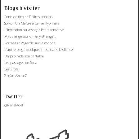
Blogs à visiter
Fond de tiroir : Délires porcins
Solko : Un Maître à penser lyonnais
L'Invitation au voyage : Petite tentative
My Strange world : very strange...
Portraits : Regards sur le monde
L'autre blog : quelques mots dans le silence
Un prof vide son cartable
Les passages de Rosa
Les Zrofs
Στηλη ΑλατοΣ
Twitter
@NerielAdel