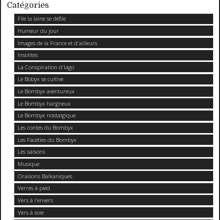
Catégories
File la laine se défile
Humeur du jour
Images de la France et d'ailleurs
Insolites
La Conspiration d'Iago
Le Bobyx se cultive
Le Bombyx aventureux
Le Bombyx hargneux
Le Bombyx nostalgique
Les contes du Bombyx
Les Facéties du Bombyx
Les saisons
Musique
Oraisons Balkaniques
Verres à pied
Vers à l'envers
Vers à soie