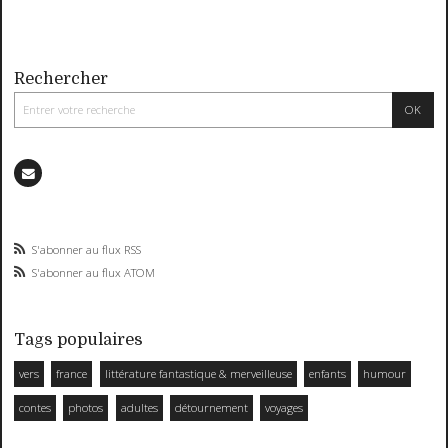
Rechercher
S'abonner au flux RSS
S'abonner au flux ATOM
Tags populaires
vers
france
littérature fantastique & merveilleuse
enfants
humour
contes
photos
adultes
détournement
voyages