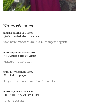
Notes récentes
mardi 28
avril 2026
10h39
Qu'en est-il de nos vies
Voici notre monde : tumultueux, changeant, égoïste,...
lundi 19
janvier 2026
12h08
Souvenirs de Voyage
Visiteurs inattendus....
jeudi 15
février 2024
10h37
Mort d'un pays
Il n'y a plus ! Il n'y a pas. (Peut-être n'a-t-il...
mardi 11
juillet 2023
10h45
HOT HOT & VERY HOT
Fontaine Wallace