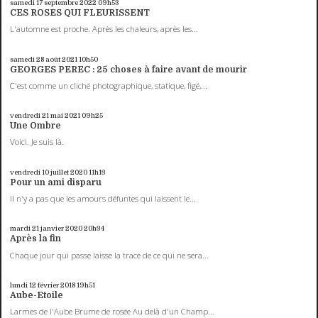
samedi 17
septembre 2022
09h53
CES ROSES QUI FLEURISSENT
L'automne est proche. Après les chaleurs, après les...
samedi 28
août 2021
10h50
GEORGES PEREC : 25 choses à faire avant de mourir
C'est comme un cliché photographique, statique, figé,...
vendredi 21
mai 2021
09h25
Une Ombre
Voici. Je suis là.
vendredi 10
juillet 2020
11h13
Pour un ami disparu
Il n'y a pas que les amours défuntes qui laissent le...
mardi 21
janvier 2020
20h34
Après la fin
Chaque jour qui passe laisse la trace de ce qui ne sera...
lundi 12
février 2018
19h51
Aube-Etoile
Larmes de l'Aube Brume de rosée Au delà d'un Champ...