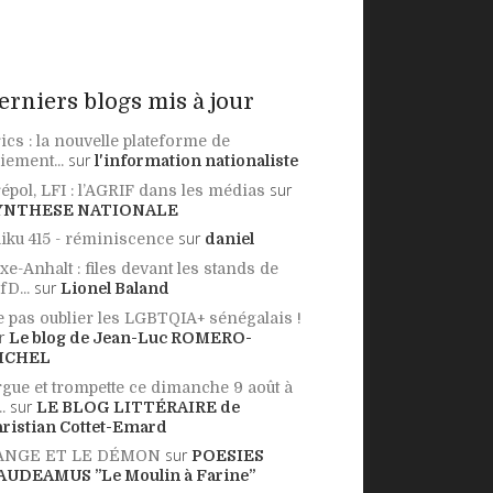
erniers blogs mis à jour
ics : la nouvelle plateforme de
sur
iement...
l'information nationaliste
sur
épol, LFI : l’AGRIF dans les médias
YNTHESE NATIONALE
sur
iku 415 - réminiscence
daniel
xe-Anhalt : files devant les stands de
sur
AfD...
Lionel Baland
 pas oublier les LGBTQIA+ sénégalais !
r
Le blog de Jean-Luc ROMERO-
ICHEL
gue et trompette ce dimanche 9 août à
sur
..
LE BLOG LITTÉRAIRE de
ristian Cottet-Emard
sur
'ANGE ET LE DÉMON
POESIES
AUDEAMUS ”Le Moulin à Farine”