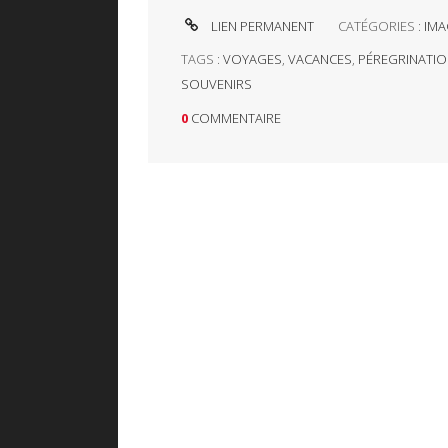
LIEN PERMANENT
CATÉGORIES :
IMA
TAGS :
VOYAGES
,
VACANCES
,
PÉREGRINATI
SOUVENIRS
0
COMMENTAIRE