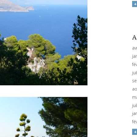
A
av
ja
fé
ju
se
ao
ma
ju
ja
fé