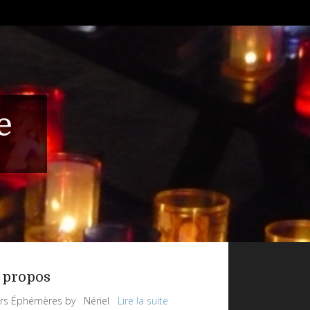
e
 propos
rs Éphémères by Nériel
Lire la suite