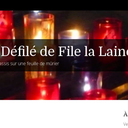
Défilé de File la Lain
assis sur une feuille de mûrier
À
Ve