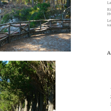
La
Ri
19
Le
sa
A