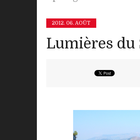
2012.
06. AOÛT
Lumières du