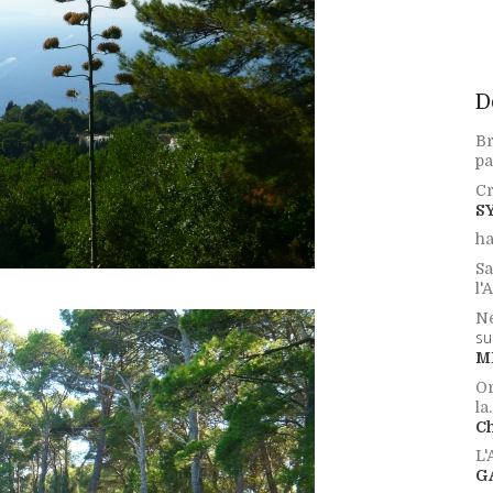
D
Br
pa
Cr
S
ha
Sa
l'
Ne
su
M
Or
la.
Ch
L
G