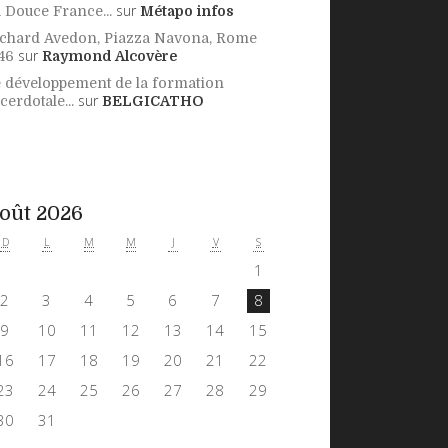
sur
 Douce France...
Métapo infos
chard Avedon, Piazza Navona, Rome
sur
46
Raymond Alcovère
 développement de la formation
sur
cerdotale...
BELGICATHO
oût 2026
D
L
M
M
J
V
S
1
2
3
4
5
6
7
8
9
10
11
12
13
14
15
16
17
18
19
20
21
22
23
24
25
26
27
28
29
30
31