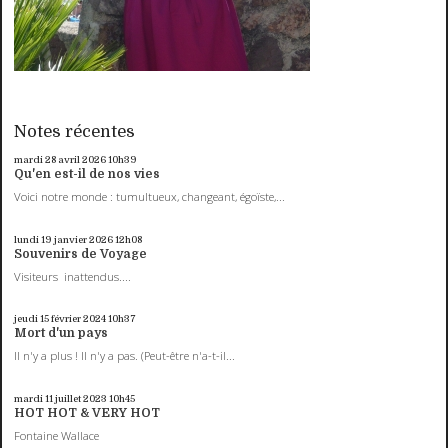
Notes récentes
mardi 28
avril 2026
10h39
Qu'en est-il de nos vies
Voici notre monde : tumultueux, changeant, égoïste,...
lundi 19
janvier 2026
12h08
Souvenirs de Voyage
Visiteurs inattendus....
jeudi 15
février 2024
10h37
Mort d'un pays
Il n'y a plus ! Il n'y a pas. (Peut-être n'a-t-il...
mardi 11
juillet 2023
10h45
HOT HOT & VERY HOT
Fontaine Wallace