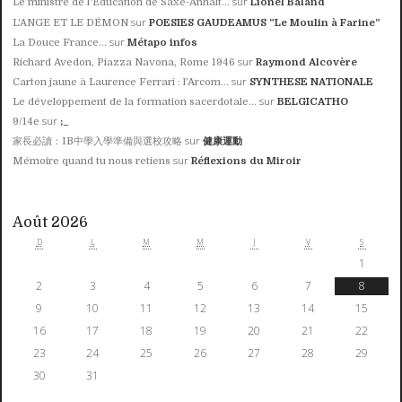
sur
Le ministre de l'Éducation de Saxe-Anhalt...
Lionel Baland
sur
L'ANGE ET LE DÉMON
POESIES GAUDEAMUS ”Le Moulin à Farine”
sur
La Douce France...
Métapo infos
sur
Richard Avedon, Piazza Navona, Rome 1946
Raymond Alcovère
sur
Carton jaune à Laurence Ferrari : l’Arcom...
SYNTHESE NATIONALE
sur
Le développement de la formation sacerdotale...
BELGICATHO
sur
9/14e
;_
sur
家長必讀：IB中學入學準備與選校攻略
健康運動
sur
Mémoire quand tu nous retiens
Réflexions du Miroir
Août 2026
D
L
M
M
J
V
S
1
2
3
4
5
6
7
8
9
10
11
12
13
14
15
16
17
18
19
20
21
22
23
24
25
26
27
28
29
30
31