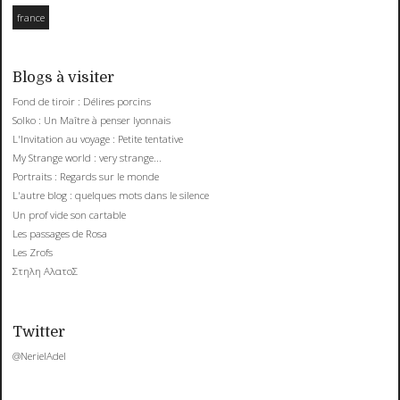
france
Blogs à visiter
Fond de tiroir : Délires porcins
Solko : Un Maître à penser lyonnais
L'Invitation au voyage : Petite tentative
My Strange world : very strange...
Portraits : Regards sur le monde
L'autre blog : quelques mots dans le silence
Un prof vide son cartable
Les passages de Rosa
Les Zrofs
Στηλη ΑλατοΣ
Twitter
@NerielAdel