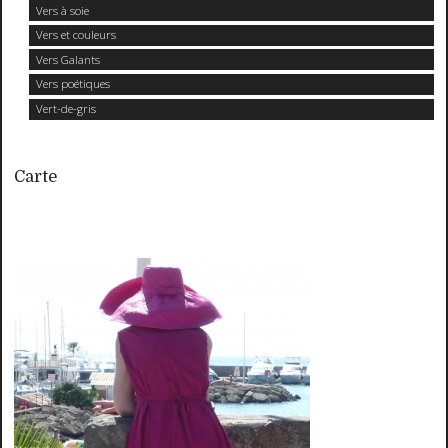
Vers à soie
Vers et couleurs
Vers Galants
Vers poétiques
Vert-de-gris
Carte