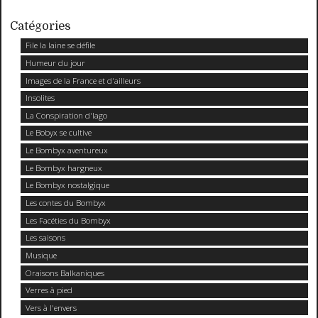
Catégories
File la laine se défile
Humeur du jour
Images de la France et d'ailleurs
Insolites
La Conspiration d'Iago
Le Bobyx se cultive
Le Bombyx aventureux
Le Bombyx hargneux
Le Bombyx nostalgique
Les contes du Bombyx
Les Facéties du Bombyx
Les saisons
Musique
Oraisons Balkaniques
Verres à pied
Vers à l'envers