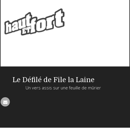
Le Défilé de File la Laine
Un vers assis sur une feuille de mûrier