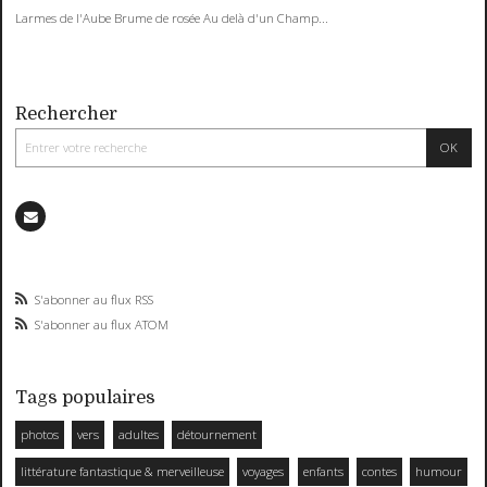
Larmes de l'Aube Brume de rosée Au delà d'un Champ...
Rechercher
S'abonner au flux RSS
S'abonner au flux ATOM
Tags populaires
photos
vers
adultes
détournement
littérature fantastique & merveilleuse
voyages
enfants
contes
humour