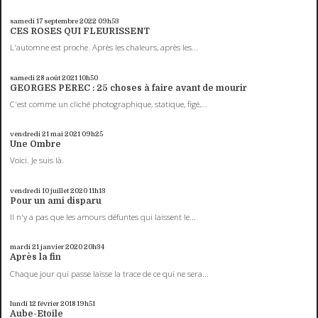
samedi 17
septembre 2022
09h53
CES ROSES QUI FLEURISSENT
L'automne est proche. Après les chaleurs, après les...
samedi 28
août 2021
10h50
GEORGES PEREC : 25 choses à faire avant de mourir
C'est comme un cliché photographique, statique, figé,...
vendredi 21
mai 2021
09h25
Une Ombre
Voici. Je suis là.
vendredi 10
juillet 2020
11h13
Pour un ami disparu
Il n'y a pas que les amours défuntes qui laissent le...
mardi 21
janvier 2020
20h34
Après la fin
Chaque jour qui passe laisse la trace de ce qui ne sera...
lundi 12
février 2018
19h51
Aube-Etoile