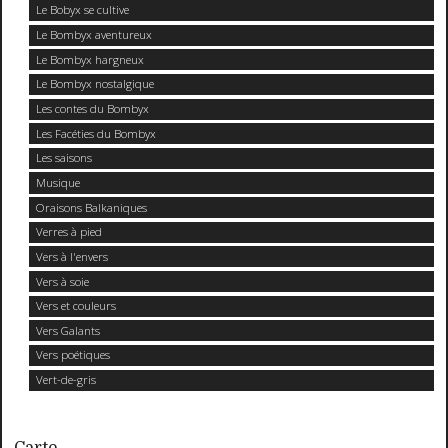
Le Bobyx se cultive
Le Bombyx aventureux
Le Bombyx hargneux
Le Bombyx nostalgique
Les contes du Bombyx
Les Facéties du Bombyx
Les saisons
Musique
Oraisons Balkaniques
Verres à pied
Vers à l'envers
Vers à soie
Vers et couleurs
Vers Galants
Vers poétiques
Vert-de-gris
Carte