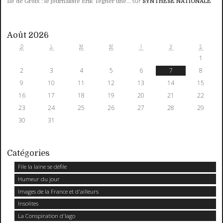
sur
Ile de Groix : le journaliste Erik Tegnér une...
SYNTHESE NATIONALE
Août 2026
D
L
M
M
J
V
S
1
2
3
4
5
6
7
8
9
10
11
12
13
14
15
16
17
18
19
20
21
22
23
24
25
26
27
28
29
30
31
Catégories
File la laine se défile
Humeur du jour
Images de la France et d'ailleurs
Insolites
La Conspiration d'Iago