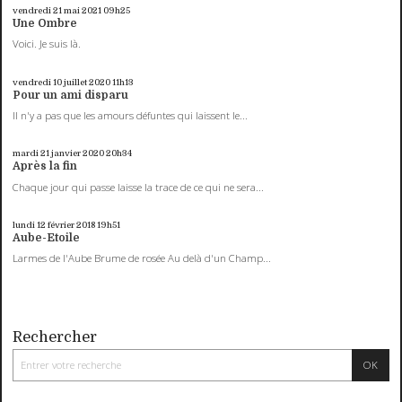
vendredi 21
mai 2021
09h25
Une Ombre
Voici. Je suis là.
vendredi 10
juillet 2020
11h13
Pour un ami disparu
Il n'y a pas que les amours défuntes qui laissent le...
mardi 21
janvier 2020
20h34
Après la fin
Chaque jour qui passe laisse la trace de ce qui ne sera...
lundi 12
février 2018
19h51
Aube-Etoile
Larmes de l'Aube Brume de rosée Au delà d'un Champ...
Rechercher