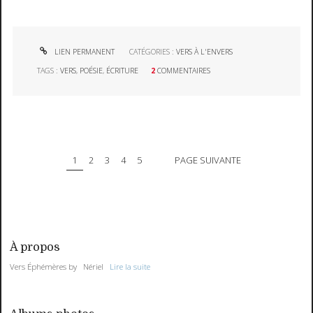
LIEN PERMANENT
CATÉGORIES :
VERS À L'ENVERS
TAGS :
VERS
,
POÉSIE
,
ÉCRITURE
2
COMMENTAIRES
1
2
3
4
5
PAGE SUIVANTE
À propos
Vers Éphémères by Nériel
Lire la suite