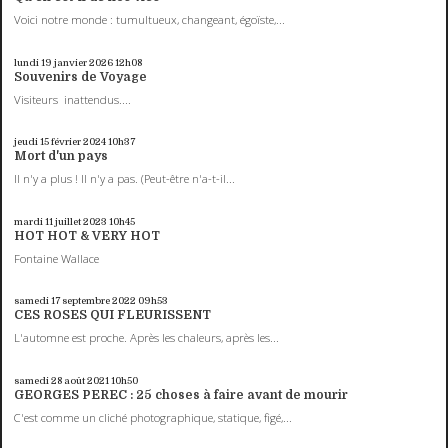
Voici notre monde : tumultueux, changeant, égoïste,...
lundi 19
janvier 2026
12h08
Souvenirs de Voyage
Visiteurs inattendus....
jeudi 15
février 2024
10h37
Mort d'un pays
Il n'y a plus ! Il n'y a pas. (Peut-être n'a-t-il...
mardi 11
juillet 2023
10h45
HOT HOT & VERY HOT
Fontaine Wallace
samedi 17
septembre 2022
09h53
CES ROSES QUI FLEURISSENT
L'automne est proche. Après les chaleurs, après les...
samedi 28
août 2021
10h50
GEORGES PEREC : 25 choses à faire avant de mourir
C'est comme un cliché photographique, statique, figé,...