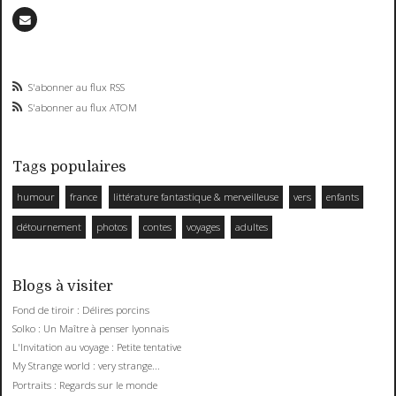
S'abonner au flux RSS
S'abonner au flux ATOM
Tags populaires
humour
france
littérature fantastique & merveilleuse
vers
enfants
détournement
photos
contes
voyages
adultes
Blogs à visiter
Fond de tiroir : Délires porcins
Solko : Un Maître à penser lyonnais
L'Invitation au voyage : Petite tentative
My Strange world : very strange...
Portraits : Regards sur le monde