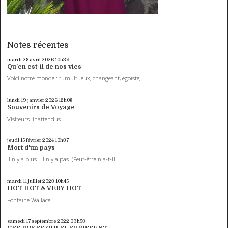
Notes récentes
mardi 28
avril 2026
10h39
Qu'en est-il de nos vies
Voici notre monde : tumultueux, changeant, égoïste,...
lundi 19
janvier 2026
12h08
Souvenirs de Voyage
Visiteurs inattendus....
jeudi 15
février 2024
10h37
Mort d'un pays
Il n'y a plus ! Il n'y a pas. (Peut-être n'a-t-il...
mardi 11
juillet 2023
10h45
HOT HOT & VERY HOT
Fontaine Wallace
samedi 17
septembre 2022
09h53