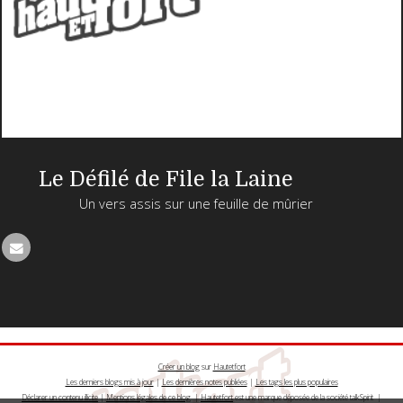
Le Défilé de File la Laine
Un vers assis sur une feuille de mûrier
Créer un blog
sur
Hautetfort
Les derniers blogs mis à jour
|
Les dernières notes publiées
|
Les tags les plus populaires
Déclarer un contenu illicite
|
Mentions légales de ce blog
|
Hautetfort
est une marque déposée de la société talkSpirit |