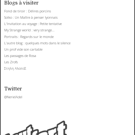
Blogs à visiter
Fond de tiroir : Délires porcins
Solko : Un Maître à penser lyonnais
L'Invitation au voyage : Petite tentative
My Strange world : very strange...
Portraits : Regards sur le monde
L'autre blog : quelques mots dans le silence
Un prof vide son cartable
Les passages de Rosa
Les Zrofs
Στηλη ΑλατοΣ
Twitter
@NerielAdel