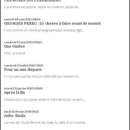
CES ROSES QUI FLEURISSENT
L'automne est proche. Après les chaleurs, après les...
samedi 28
août 2021
10h50
GEORGES PEREC : 25 choses à faire avant de mourir
C'est comme un cliché photographique, statique, figé,...
vendredi 21
mai 2021
09h25
Une Ombre
Voici. Je suis là.
vendredi 10
juillet 2020
11h13
Pour un ami disparu
Il n'y a pas que les amours défuntes qui laissent le...
mardi 21
janvier 2020
20h34
Après la fin
Chaque jour qui passe laisse la trace de ce qui ne sera...
lundi 12
février 2018
19h51
Aube-Etoile
Larmes de l'Aube Brume de rosée Au delà d'un Champ...