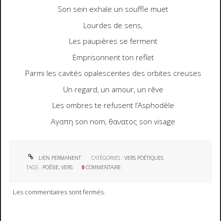
Son sein exhale un souffle muet
Lourdes de sens,
Les paupières se ferment
Emprisonnent ton reflet
Parmi les cavités opalescentes des orbites creuses
Un regard, un amour, un rêve
Les ombres te refusent l’Asphodèle
Αγαπη
son nom,
θανατος
son visage
LIEN PERMANENT
CATÉGORIES :
VERS POÉTIQUES
TAGS :
POÉSIE
,
VERS
0
COMMENTAIRE
Les commentaires sont fermés.