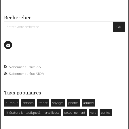
Rechercher
S'abonner au flux RSS
S'abonner au flux ATOM
Tags populaires
humour
enfants
france
voyages
photos
adultes
littérature fantastique & merveilleuse
détournement
vers
contes