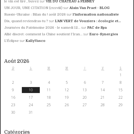
sur
le vin est tiré , buvez
VIE DU CHATEAU à FERNEY
sur
UN JOUR, UNE CITATION (cxxviii)
Alain Van Praet - BLOG
sur
Russie-Ukraine : Bilan du ! août 2026
l'information nationaliste
sur
Dis, quand reviendras-tu ?
L'AN VERT de Vouziers : écologie et...
sur
Journées du Patrimoine 2026 - le samedi 12...
PAC de Spa
sur
Allié discret: comment la Chine soutient l’Iran...
Euro-Synergies
sur
L'Éclipse
KallyVasco
Août 2026
D
L
M
M
J
V
S
1
2
3
4
5
6
7
8
9
10
11
12
13
14
15
16
17
18
19
20
21
22
23
24
25
26
27
28
29
30
31
Catégories