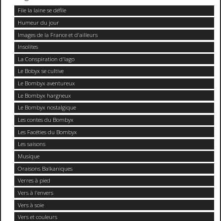
File la laine se défile
Humeur du jour
Images de la France et d'ailleurs
Insolites
La Conspiration d'Iago
Le Bobyx se cultive
Le Bombyx aventureux
Le Bombyx hargneux
Le Bombyx nostalgique
Les contes du Bombyx
Les Facéties du Bombyx
Les saisons
Musique
Oraisons Balkaniques
Verres à pied
Vers à l'envers
Vers à soie
Vers et couleurs