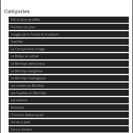
Catégories
File la laine se défile
Humeur du jour
Images de la France et d'ailleurs
Insolites
La Conspiration d'Iago
Le Bobyx se cultive
Le Bombyx aventureux
Le Bombyx hargneux
Le Bombyx nostalgique
Les contes du Bombyx
Les Facéties du Bombyx
Les saisons
Musique
Oraisons Balkaniques
Verres à pied
Vers à l'envers