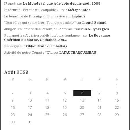
sur
17 ans!!!
Le Monde tel que je le vois depuis août 2009
sur
Insécurité : l'Etat est-il coupable ?...
Métapo infos
sur
Le bénéfice de l'immigration massive
Lapinos
sur
”Des villes qui sont sûres. Tout est possible.”
Lionel Baland
sur
Jünger, Tallement des Réaux, et l'homme...
Euro-Synergies
sur
Pourquoi les Algérien ont-ils toujours tendance...
Le Royaume
Chérifien du Maroc, Chihab25.«On...
sur
Nahariya
kibboutznick lamballais
sur
Activité de notre Compte ”X”...
LAFAUTEAROUSSEAU
Août 2026
D
L
M
M
J
V
S
1
2
3
4
5
6
7
8
9
10
11
12
13
14
15
16
17
18
19
20
21
22
23
24
25
26
27
28
29
30
31