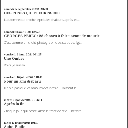
samedi 17
septembre 2022
09h53
CES ROSES QUI FLEURISSENT
L'automne est proche. Après les chaleurs, après les...
samedi 28
août 2021
10h50
GEORGES PEREC : 25 choses à faire avant de mourir
C'est comme un cliché photographique, statique, figé,...
vendredi 21
mai 2021
09h25
Une Ombre
Voici. Je suis là.
vendredi 10
juillet 2020
11h13
Pour un ami disparu
Il n'y a pas que les amours défuntes qui laissent le...
mardi 21
janvier 2020
20h34
Après la fin
Chaque jour qui passe laisse la trace de ce qui ne sera...
lundi 12
février 2018
19h51
Aube-Etoile