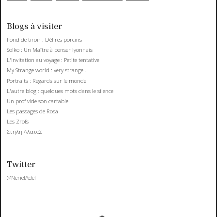
Blogs à visiter
Fond de tiroir : Délires porcins
Solko : Un Maître à penser lyonnais
L'Invitation au voyage : Petite tentative
My Strange world : very strange...
Portraits : Regards sur le monde
L'autre blog : quelques mots dans le silence
Un prof vide son cartable
Les passages de Rosa
Les Zrofs
Στηλη ΑλατοΣ
Twitter
@NerielAdel