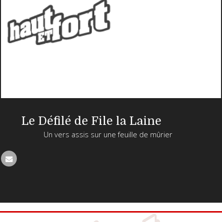
Le Défilé de File la Laine
Un vers assis sur une feuille de mûrier