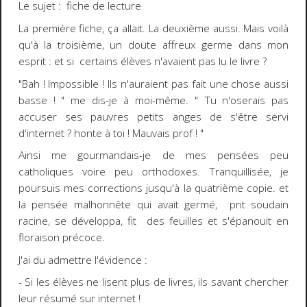
Le sujet : fiche de lecture
La première fiche, ça allait. La deuxième aussi. Mais voilà
qu'à la troisième, un doute affreux germe dans mon
esprit : et si certains élèves n'avaient pas lu le livre ?
"Bah ! Impossible ! Ils n'auraient pas fait une chose aussi
basse ! " me dis-je à moi-même. " Tu n'oserais pas
accuser ses pauvres petits anges de s'être servi
d'internet ? honte à toi ! Mauvais prof ! "
Ainsi me gourmandais-je de mes pensées peu
catholiques voire peu orthodoxes. Tranquillisée, je
poursuis mes corrections jusqu'à la quatrième copie. et
la pensée malhonnête qui avait germé, prit soudain
racine, se développa, fit des feuilles et s'épanouit en
floraison précoce.
J'ai du admettre l'évidence :
- Si les élèves ne lisent plus de livres, ils savant chercher
leur résumé sur internet !