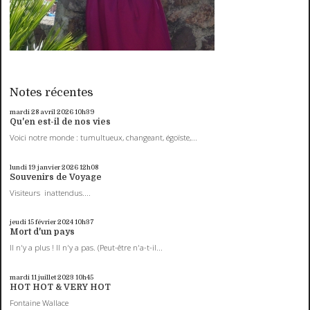
Notes récentes
mardi 28
avril 2026
10h39
Qu'en est-il de nos vies
Voici notre monde : tumultueux, changeant, égoïste,...
lundi 19
janvier 2026
12h08
Souvenirs de Voyage
Visiteurs inattendus....
jeudi 15
février 2024
10h37
Mort d'un pays
Il n'y a plus ! Il n'y a pas. (Peut-être n'a-t-il...
mardi 11
juillet 2023
10h45
HOT HOT & VERY HOT
Fontaine Wallace