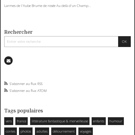
Larmes de l'Aube Brume de rosée Au delà d'un Champ...
Rechercher
S'abonner au flux RSS
S'abonner au flux ATOM
Tags populaires
vers
france
littérature fantastique & merveilleuse
enfants
humour
contes
photos
adultes
détournement
voyages